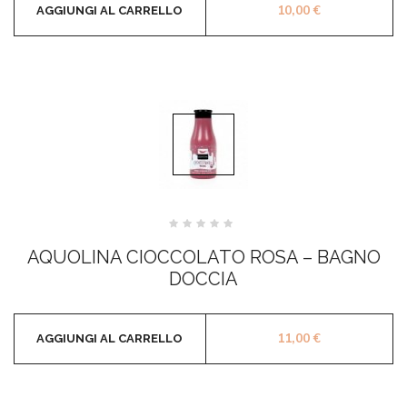
10,00
€
AGGIUNGI AL CARRELLO
Valutato
0
AQUOLINA CIOCCOLATO ROSA – BAGNO
su
5
DOCCIA
11,00
€
AGGIUNGI AL CARRELLO