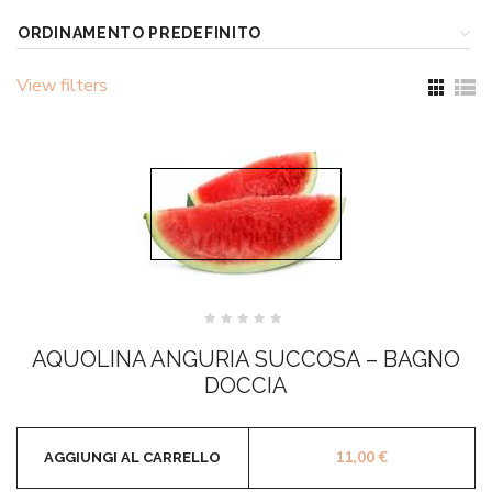
View filters
Valutato
0
AQUOLINA ANGURIA SUCCOSA – BAGNO
su
5
DOCCIA
11,00
€
AGGIUNGI AL CARRELLO