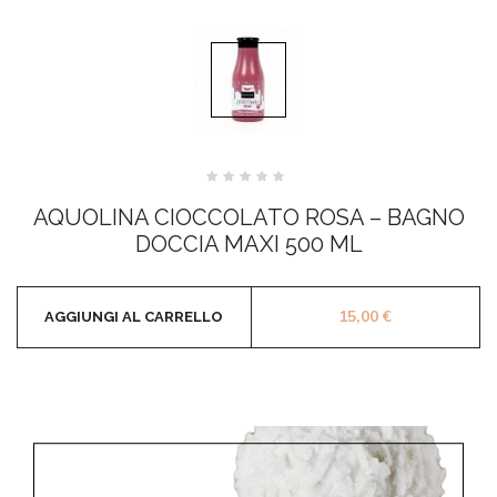
Valutato
0
AQUOLINA CIOCCOLATO ROSA – BAGNO
su
5
DOCCIA MAXI 500 ML
15,00
€
AGGIUNGI AL CARRELLO