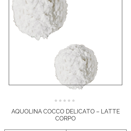
Valutato
0
AQUOLINA COCCO DELICATO – LATTE
su
5
CORPO