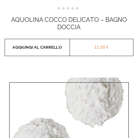
Valutato
0
AQUOLINA COCCO DELICATO – BAGNO
su
5
DOCCIA
11,00
€
AGGIUNGI AL CARRELLO