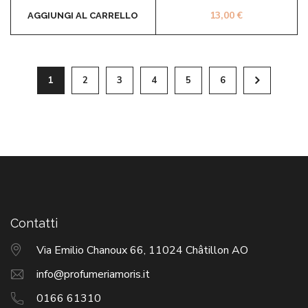
13,00
€
AGGIUNGI AL CARRELLO
1
2
3
4
5
6
Contatti
Via Emilio Chanoux 66, 11024 Châtillon AO
info@profumeriamoris.it
0166 61310