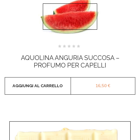
Valutato
0
AQUOLINA ANGURIA SUCCOSA –
su
5
PROFUMO PER CAPELLI
16,50
€
AGGIUNGI AL CARRELLO