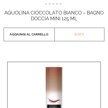
Valutato
0
AQUOLINA CIOCCOLATO BIANCO – BAGNO
su
5
DOCCIA MINI 125 ML
6,50
€
AGGIUNGI AL CARRELLO