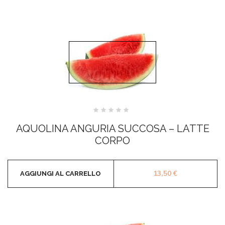
Valutato
0
AQUOLINA ANGURIA SUCCOSA – LATTE
su
5
CORPO
13,50
€
AGGIUNGI AL CARRELLO