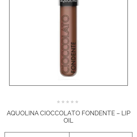
Valutato
0
AQUOLINA CIOCCOLATO FONDENTE – LIP
su
5
OIL