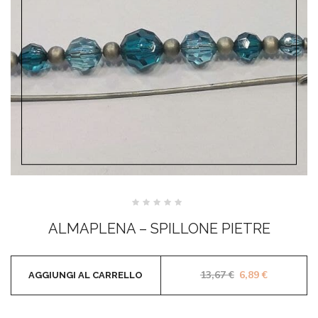
Valutato
0
ALMAPLENA – SPILLONE PIETRE
su
5
Il prezzo origina
Il prezzo a
13,67
€
6,89
€
AGGIUNGI AL CARRELLO