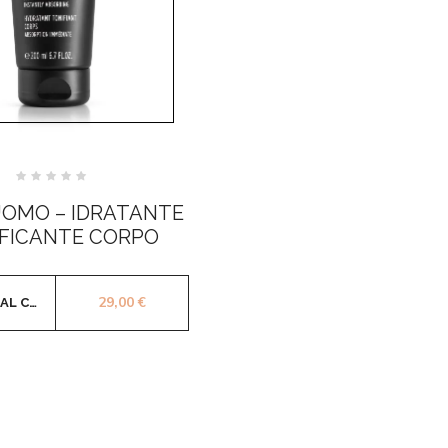
Valutato
0
UOMO – IDRATANTE
su
5
FICANTE CORPO
29,00
€
AGGIUNGI AL CARRELLO