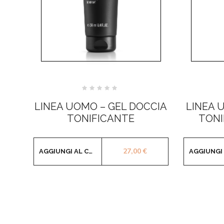
Valutato
0
LINEA UOMO – GEL DOCCIA
LINEA 
su
5
TONIFICANTE
TONI
27,00
€
AGGIUNGI AL CARRELLO