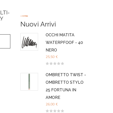
Min
Max
LTI-
AY
Nuovi Arrivi
OCCHI MATITA
WATERPFOOF - 40
NERO
25,50
€
Valutato
0
su
OMBRETTO TWIST -
5
OMBRETTO STYLO
25 FORTUNA IN
AMORE
26,00
€