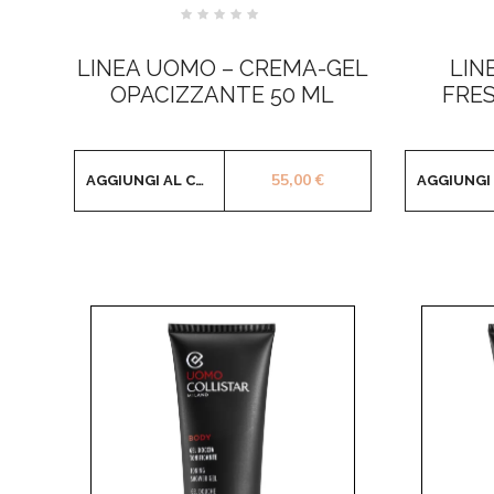
Valutato
0
su
LINEA UOMO – CREMA-GEL
LIN
5
OPACIZZANTE 50 ML
FRE
55,00
€
AGGIUNGI AL CARRELLO