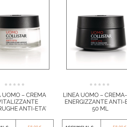
Valutato
Valutato
0
0
A UOMO – CREMA
LINEA UOMO – CREMA
su
su
5
5
VITALIZZANTE
ENERGIZZANTE ANTI-E
RUGHE ANTI-ETA’
50 ML