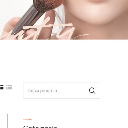
uty
Cerca: