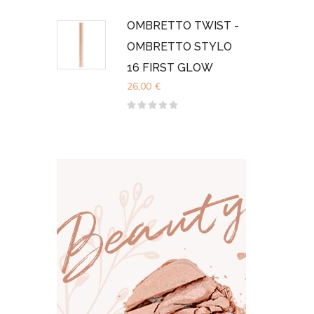
Valutato
0
su
OMBRETTO TWIST -
5
OMBRETTO STYLO
16 FIRST GLOW
26,00
€
Valutato
0
su
5