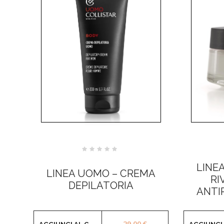
Valutato
0
LINE
su
LINEA UOMO – CREMA
5
RI
DEPILATORIA
ANTI