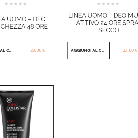
Valutato
Valutato
0
0
LINEA UOMO – DEO MU
su
su
EA UOMO – DEO
5
5
ATTIVO 24 ORE SPR
SCHEZZA 48 ORE
SECCO
23,00
€
23,00
€
AGGIUNGI AL CARRELLO
AGGIUNGI AL CARRELLO