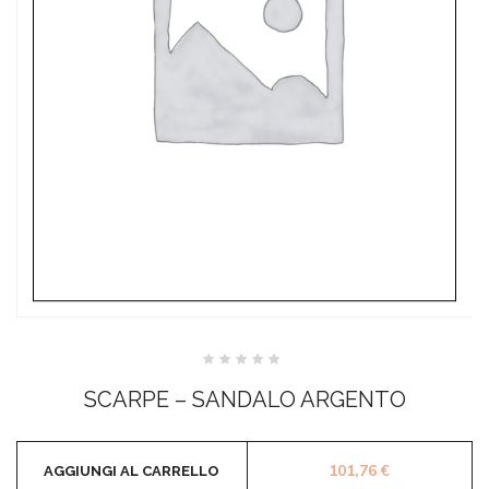
Valutato
0
SCARPE – SANDALO ARGENTO
su
5
101,76
€
AGGIUNGI AL CARRELLO