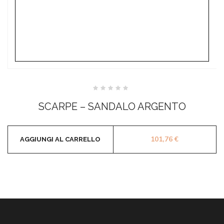
Valutato
0
SCARPE – SANDALO ARGENTO
su
5
101,76
€
AGGIUNGI AL CARRELLO