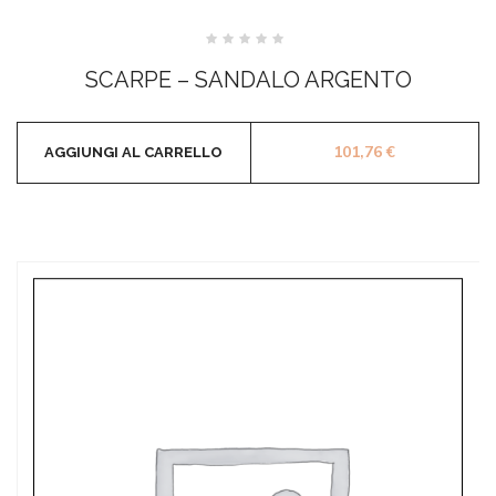
Valutato
0
SCARPE – SANDALO ARGENTO
su
5
101,76
€
AGGIUNGI AL CARRELLO