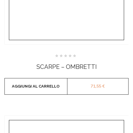
Valutato
0
SCARPE – OMBRETTI
su
5
71,55
€
AGGIUNGI AL CARRELLO