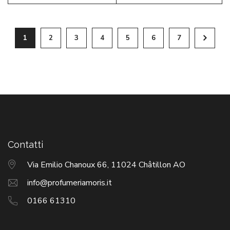
1
2
3
4
5
6
7
Contatti
Via Emilio Chanoux 66, 11024 Châtillon AO
info@profumeriamoris.it
0166 61310