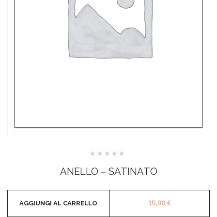
Valutato
0
ANELLO – SATINATO
su
5
15,90
€
AGGIUNGI AL CARRELLO