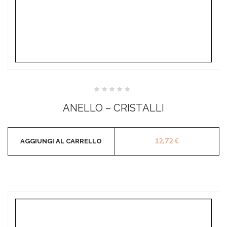
Valutato
0
ANELLO – CRISTALLI
su
5
12,72
€
AGGIUNGI AL CARRELLO