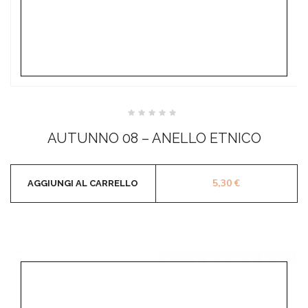
Valutato
0
AUTUNNO 08 – ANELLO ETNICO
su
5
5,30
€
AGGIUNGI AL CARRELLO