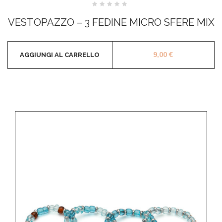
Valutato
0
VESTOPAZZO – 3 FEDINE MICRO SFERE MIX
su
5
9,00
€
AGGIUNGI AL CARRELLO