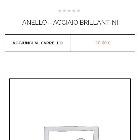
Valutato
0
ANELLO – ACCIAIO BRILLANTINI
su
5
10,60
€
AGGIUNGI AL CARRELLO