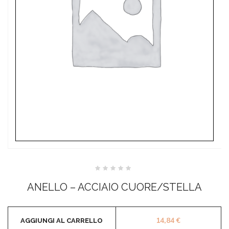
Valutato
0
ANELLO – ACCIAIO CUORE/STELLA
su
5
14,84
€
AGGIUNGI AL CARRELLO