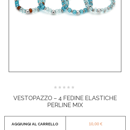
Valutato
0
VESTOPAZZO – 4 FEDINE ELASTICHE
su
5
PERLINE MIX
10,00
€
AGGIUNGI AL CARRELLO