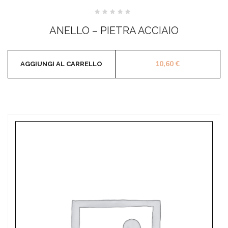
Valutato
0
ANELLO – PIETRA ACCIAIO
su
5
10,60
€
AGGIUNGI AL CARRELLO