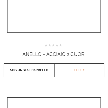
Valutato
0
ANELLO – ACCIAIO 2 CUORi
su
5
11,66
€
AGGIUNGI AL CARRELLO