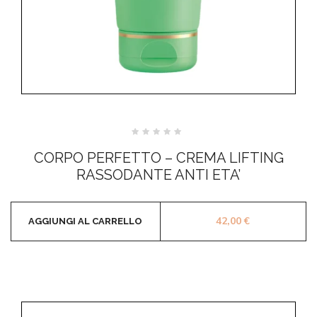
Valutato
0
CORPO PERFETTO – CREMA LIFTING
su
5
RASSODANTE ANTI ETA’
42,00
€
AGGIUNGI AL CARRELLO