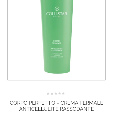
Valutato
0
CORPO PERFETTO – CREMA TERMALE
su
5
ANTICELLULITE RASSODANTE