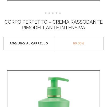
Valutato
0
CORPO PERFETTO – CREMA RASSODANTE
su
5
RIMODELLANTE INTENSIVA
60,00
€
AGGIUNGI AL CARRELLO