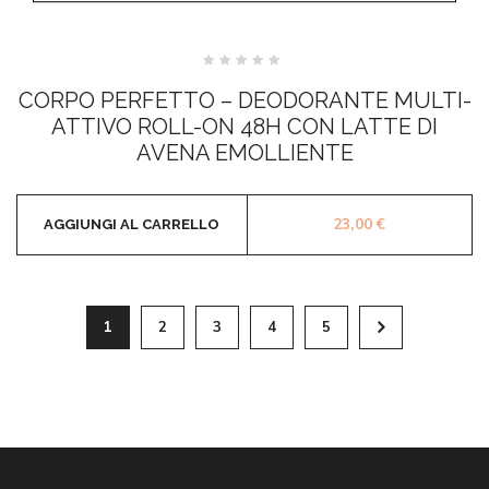
Valutato
0
CORPO PERFETTO – DEODORANTE MULTI-
su
5
ATTIVO ROLL-ON 48H CON LATTE DI
AVENA EMOLLIENTE
23,00
€
AGGIUNGI AL CARRELLO
1
2
3
4
5