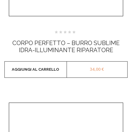
Valutato
0
CORPO PERFETTO – BURRO SUBLIME
su
5
IDRA-ILLUMINANTE RIPARATORE
34,00
€
AGGIUNGI AL CARRELLO