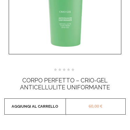
Valutato
0
CORPO PERFETTO – CRIO-GEL
su
5
ANTICELLULITE UNIFORMANTE
60,00
€
AGGIUNGI AL CARRELLO