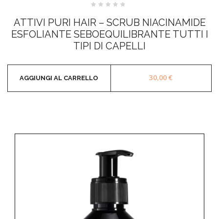
Valutato
0
ATTIVI PURI HAIR – SCRUB NIACINAMIDE
su
5
ESFOLIANTE SEBOEQUILIBRANTE TUTTI I
TIPI DI CAPELLI
30,00
€
AGGIUNGI AL CARRELLO