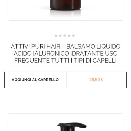
Valutato
0
ATTIVI PURI HAIR – BALSAMO LIQUIDO
su
5
ACIDO IALURONICO IDRATANTE USO
FREQUENTE TUTTI I TIPI DI CAPELLI
28,50
€
AGGIUNGI AL CARRELLO