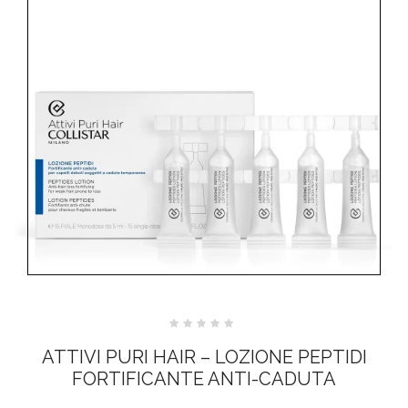
Valutato
0
ATTIVI PURI HAIR – LOZIONE PEPTIDI
su
5
FORTIFICANTE ANTI-CADUTA