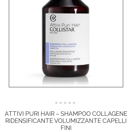
Valutato
0
ATTIVI PURI HAIR – SHAMPOO COLLAGENE
su
5
RIDENSIFICANTE VOLUMIZZANTE CAPELLI
FINI