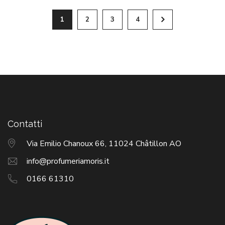
1
2
3
4
Contatti
Via Emilio Chanoux 66, 11024 Châtillon AO
info@profumeriamoris.it
0166 61310