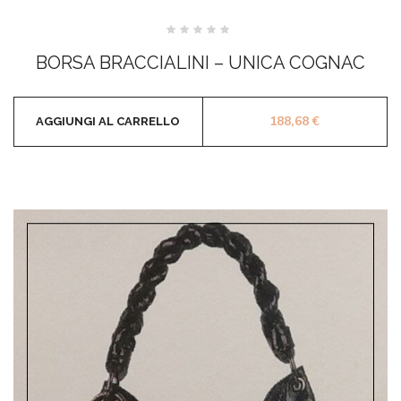
Valutato
0
BORSA BRACCIALINI – UNICA COGNAC
su
5
188,68
€
AGGIUNGI AL CARRELLO