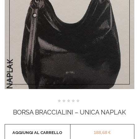
Valutato
0
BORSA BRACCIALINI – UNICA NAPLAK
su
5
188,68
€
AGGIUNGI AL CARRELLO