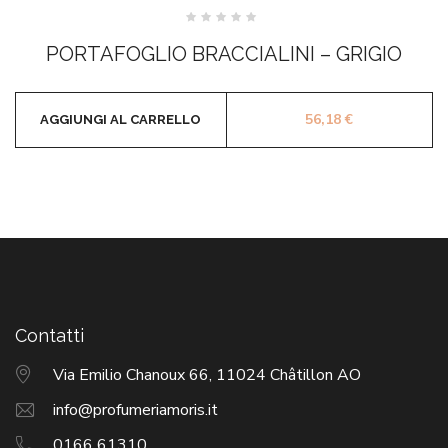
Valutato
0
PORTAFOGLIO BRACCIALINI – GRIGIO
su
5
56,18
€
AGGIUNGI AL CARRELLO
Contatti
Via Emilio Chanoux 66, 11024 Châtillon AO
info@profumeriamoris.it
0166 61310