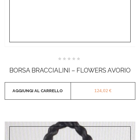
Valutato
0
BORSA BRACCIALINI – FLOWERS AVORIO
su
5
124,02
€
AGGIUNGI AL CARRELLO