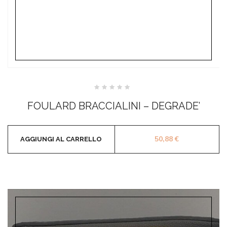
Valutato
0
FOULARD BRACCIALINI – DEGRADE’
su
5
50,88
€
AGGIUNGI AL CARRELLO