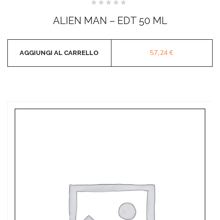
Valutato
0
ALIEN MAN – EDT 50 ML
su
5
57,24
€
AGGIUNGI AL CARRELLO