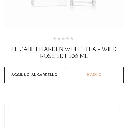
Valutato
0
ELIZABETH ARDEN WHITE TEA – WILD
su
5
ROSE EDT 100 ML
57,00
€
AGGIUNGI AL CARRELLO