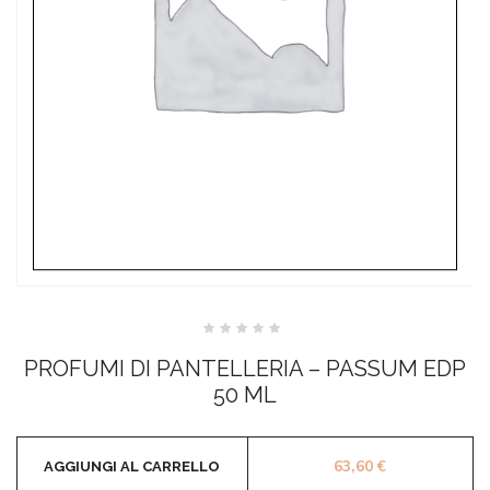
Valutato
0
PROFUMI DI PANTELLERIA – PASSUM EDP
su
5
50 ML
63,60
€
AGGIUNGI AL CARRELLO