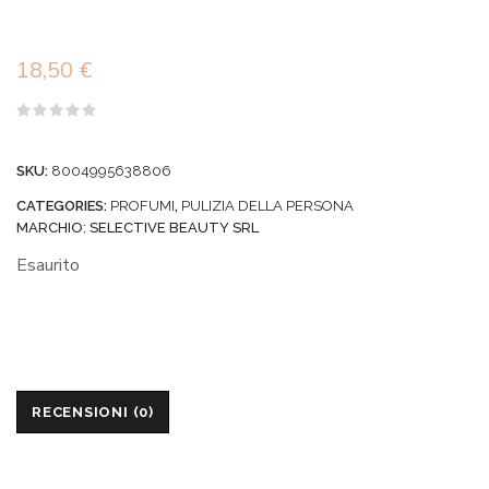
18,50
€
Valutato
0
su
SKU:
8004995638806
5
CATEGORIES:
PROFUMI
,
PULIZIA DELLA PERSONA
MARCHIO:
SELECTIVE BEAUTY SRL
Esaurito
RECENSIONI (0)