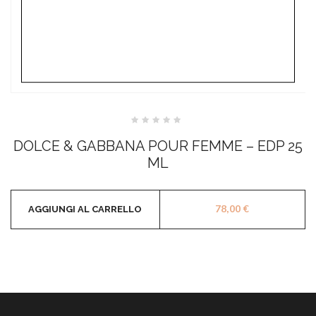
Valutato
0
DOLCE & GABBANA POUR FEMME – EDP 25
su
5
ML
78,00
€
AGGIUNGI AL CARRELLO