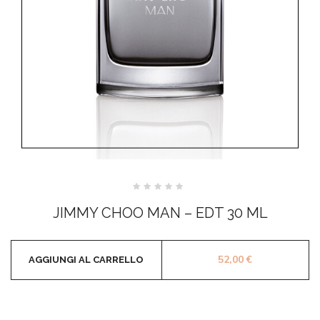
Valutato
0
JIMMY CHOO MAN – EDT 30 ML
su
5
52,00
€
AGGIUNGI AL CARRELLO