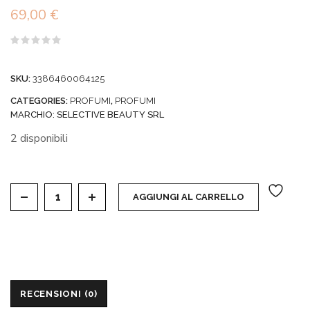
69,00
€
Valutato
0
su
SKU:
3386460064125
5
CATEGORIES:
PROFUMI
,
PROFUMI
MARCHIO:
SELECTIVE BEAUTY SRL
2 disponibili
JIMMY CHOO MAN - EDT 50 ML quantity
AGGIUNGI AL CARRELLO
RECENSIONI (0)