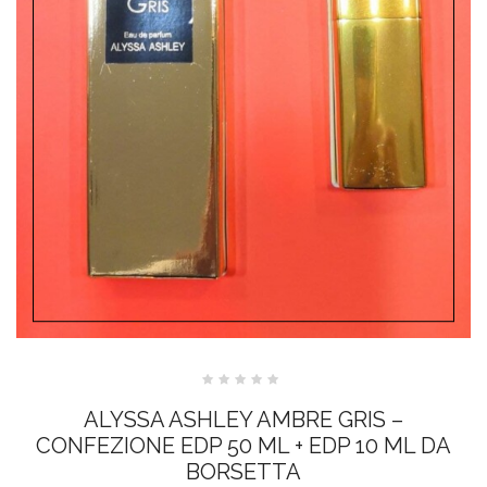
Valutato
0
ALYSSA ASHLEY AMBRE GRIS –
su
5
CONFEZIONE EDP 50 ML + EDP 10 ML DA
BORSETTA