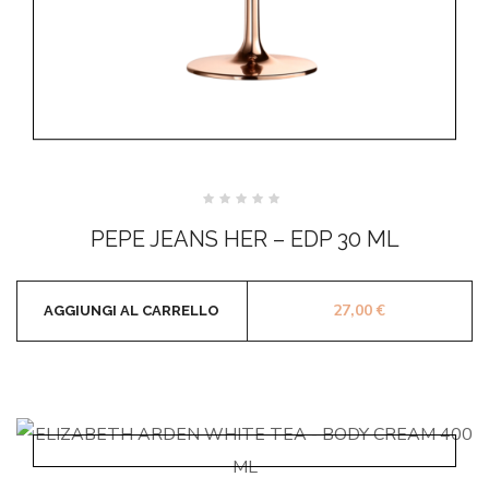
Valutato
0
PEPE JEANS HER – EDP 30 ML
su
5
27,00
€
AGGIUNGI AL CARRELLO