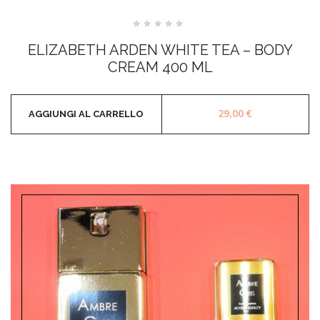
Valutato
0
ELIZABETH ARDEN WHITE TEA – BODY
su
5
CREAM 400 ML
29,00
€
AGGIUNGI AL CARRELLO