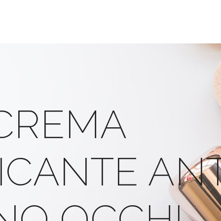
 CREMA
FICANTE AN
NO OCCHI