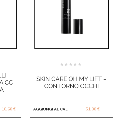
Valutato
0
LI
su
SKIN CARE OH MY LIFT –
5
A CC
CONTORNO OCCHI
IA
Il prezzo originale era: 19,08 €.
Il prezzo attuale è: 10,60 €.
10,60
€
51,00
€
AGGIUNGI AL CARRELLO