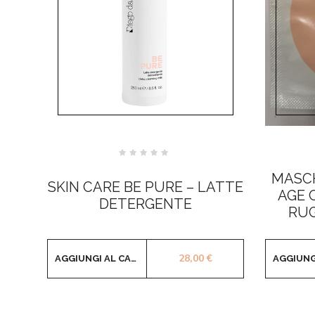
Valutato
0
MASCH
su
SKIN CARE BE PURE – LATTE
5
AGE 
DETERGENTE
RUG
28,00
€
AGGIUNGI AL CARRELLO