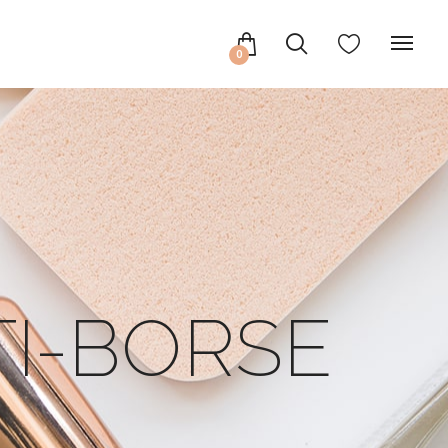
0
TI-BORSE