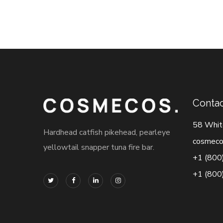
Contac
58 Whit
Hardhead catfish pikehead, pearleye
cosmeco
yellowtail snapper tuna fire bar.
+1 (800
+1 (800