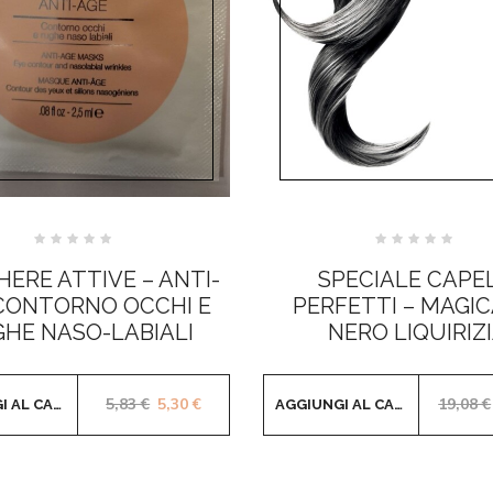
Valutato
Valutato
0
0
ERE ATTIVE – ANTI-
SPECIALE CAPEL
su
su
5
5
CONTORNO OCCHI E
PERFETTI – MAGIC
HE NASO-LABIALI
NERO LIQUIRIZ
Il prezzo originale era: 5,83 €.
Il prezzo attuale è: 5,30 €.
5,83
€
5,30
€
19,08
€
AGGIUNGI AL CARRELLO
AGGIUNGI AL CARRELLO