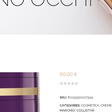
60,00
€
Valutato
0
su
SKU:
8015150007344
5
CATEGORIES:
COSMETICA
,
CREME
MARCHIO:
COLLISTAR