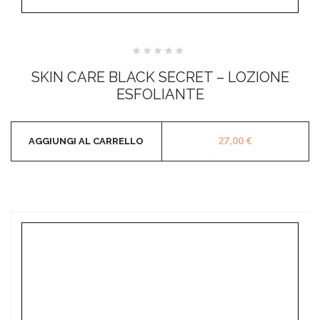
Valutato
0
SKIN CARE BLACK SECRET – LOZIONE
su
5
ESFOLIANTE
27,00
€
AGGIUNGI AL CARRELLO