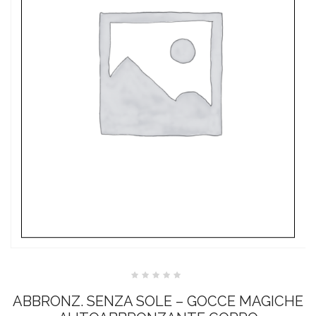
Valutato
0
ABBRONZ. SENZA SOLE – GOCCE MAGICHE
su
5