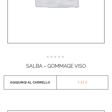
Valutato
0
SALBA – GOMMAGE VISO
su
5
7,41
€
AGGIUNGI AL CARRELLO