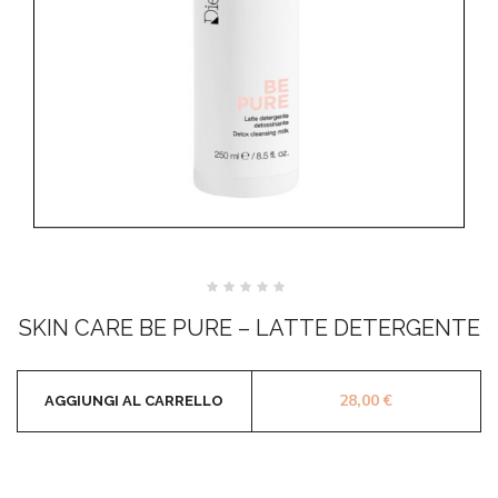
Valutato
0
SKIN CARE BE PURE – LATTE DETERGENTE
su
5
28,00
€
AGGIUNGI AL CARRELLO