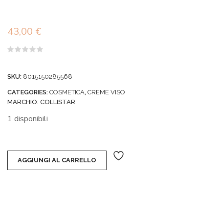
43,00
€
Valutato
0
su
SKU:
8015150285568
5
CATEGORIES:
COSMETICA
,
CREME VISO
MARCHIO:
COLLISTAR
1 disponibili
AGGIUNGI AL CARRELLO