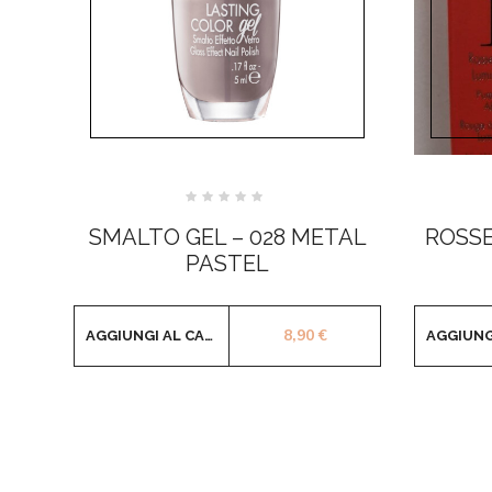
Valutato
0
SMALTO GEL – 028 METAL
ROSSE
su
5
PASTEL
8,90
€
AGGIUNGI AL CARRELLO