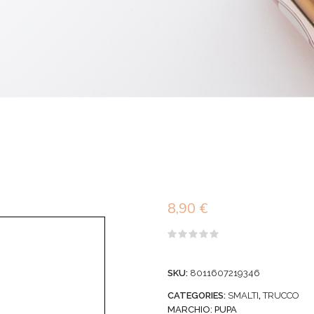
8,90
€
Valutato
0
su
SKU:
8011607219346
5
CATEGORIES:
SMALTI
,
TRUCCO
MARCHIO:
PUPA