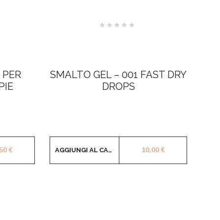
Valutato
0
su
5
 PER
SMALTO GEL – 001 FAST DRY
PIE
DROPS
,50
€
10,00
€
AGGIUNGI AL CARRELLO