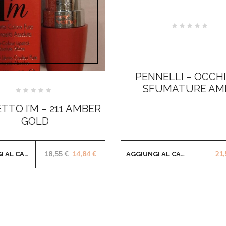
Valutato
0
su
5
PENNELLI – OCCHI
SFUMATURE AM
Valutato
0
TTO I’M – 211 AMBER
su
5
GOLD
Il prezzo originale era: 18,55 €.
Il prezzo attuale è: 14,84 €.
18,55
€
14,84
€
21
AGGIUNGI AL CARRELLO
AGGIUNGI AL CARRELLO