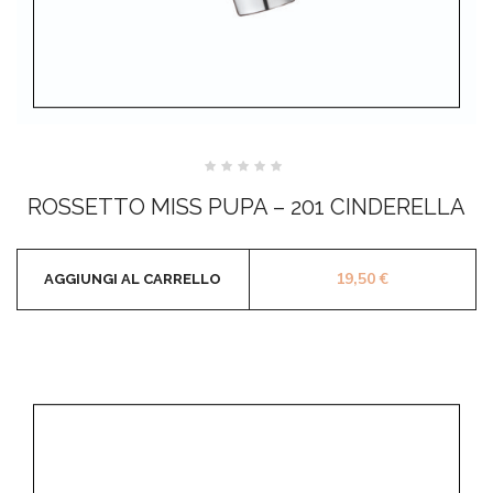
Valutato
0
ROSSETTO MISS PUPA – 201 CINDERELLA
su
5
19,50
€
AGGIUNGI AL CARRELLO