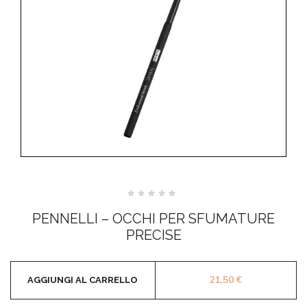
Valutato
0
PENNELLI – OCCHI PER SFUMATURE
su
5
PRECISE
21,50
€
AGGIUNGI AL CARRELLO