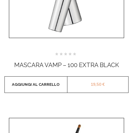
Valutato
0
MASCARA VAMP – 100 EXTRA BLACK
su
5
19,50
€
AGGIUNGI AL CARRELLO