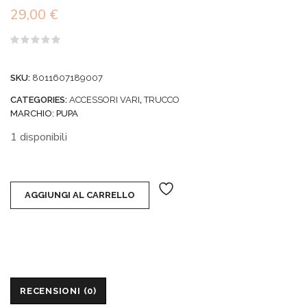
29,00
€
Valutato
0
su
SKU:
8011607189007
5
CATEGORIES:
ACCESSORI VARI
,
TRUCCO
MARCHIO:
PUPA
1 disponibili
AGGIUNGI AL CARRELLO
RECENSIONI (0)