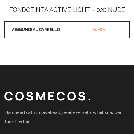
Valutato
0
FONDOTINTA ACTIVE LIGHT – 020 NUDE
su
5
25,90
€
AGGIUNGI AL CARRELLO
Hardhead catfish pikehead, pearleye yellowtail snapper
tuna fire bar.