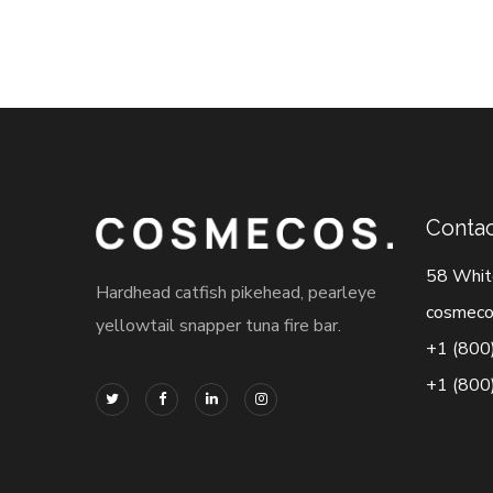
Contac
58 Whit
Hardhead catfish pikehead, pearleye
cosmeco
yellowtail snapper tuna fire bar.
+1 (800
+1 (800