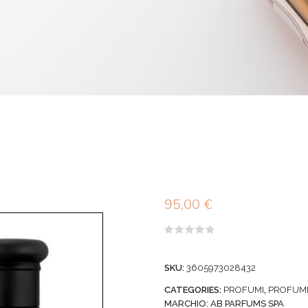
95,00
€
Valutato
0
su
SKU:
3605973028432
5
CATEGORIES:
PROFUMI
,
PROFUM
MARCHIO:
AB PARFUMS SPA