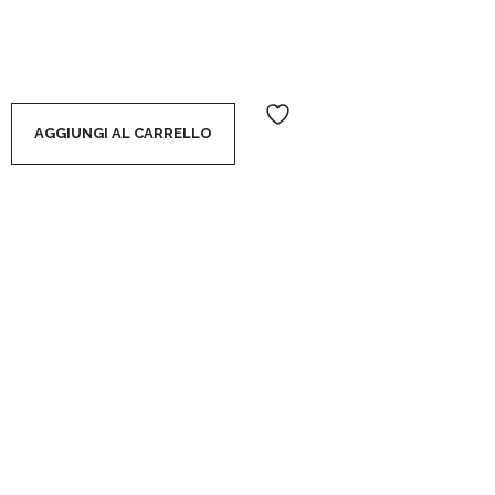
 - EDT 125 ML RACING EDITION quantity
AGGIUNGI AL CARRELLO