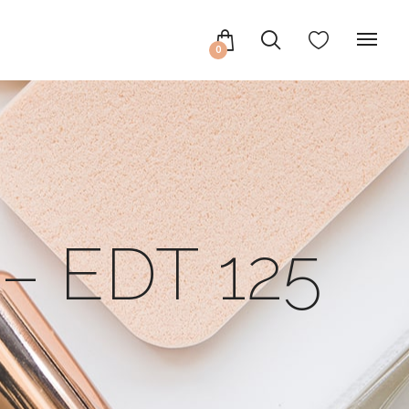
0
 EDT 125