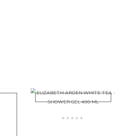
Valutato
0
su
5