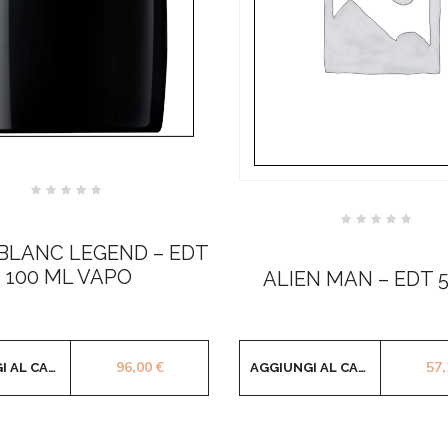
Valutato
0
su
Valutato
5
0
BLANC LEGEND – EDT
su
5
100 ML VAPO
ALIEN MAN – EDT 
96,00
€
57
AGGIUNGI AL CARRELLO
AGGIUNGI AL CARRELLO