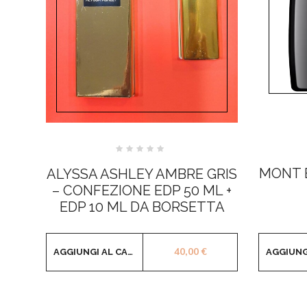
Valutato
0
MONT 
ALYSSA ASHLEY AMBRE GRIS
su
5
– CONFEZIONE EDP 50 ML +
EDP 10 ML DA BORSETTA
40,00
€
AGGIUNGI AL CARRELLO