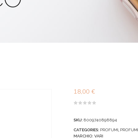
18,00
€
Valutato
0
su
SKU:
8009740898894
5
CATEGORIES:
PROFUMI
,
PROFUM
MARCHIO:
VARI