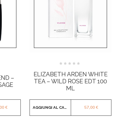
Valutato
0
ELIZABETH ARDEN WHITE
su
ND –
5
TEA – WILD ROSE EDT 100
SAGE
ML
,00
€
57,00
€
AGGIUNGI AL CARRELLO