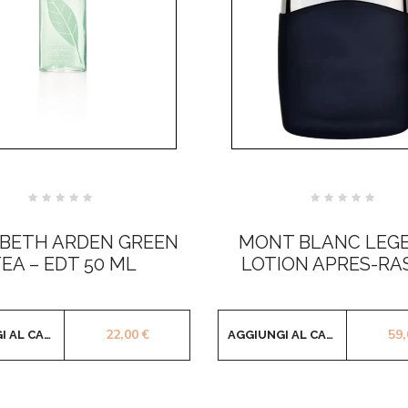
Valutato
Valutato
0
0
su
su
ABETH ARDEN GREEN
MONT BLANC LEGE
5
5
EA – EDT 50 ML
LOTION APRES-RA
22,00
€
59
AGGIUNGI AL CARRELLO
AGGIUNGI AL CARRELLO