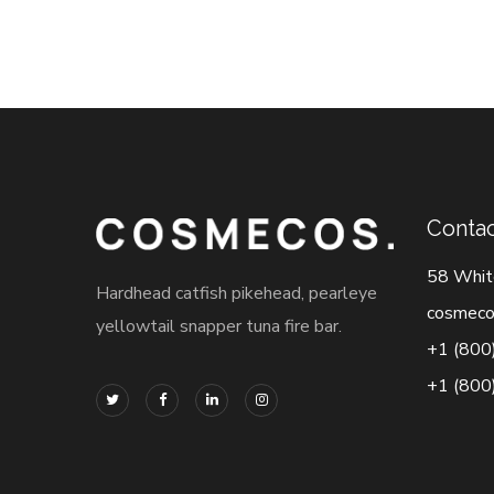
Contac
58 Whit
Hardhead catfish pikehead, pearleye
cosmeco
yellowtail snapper tuna fire bar.
+1 (800
+1 (800