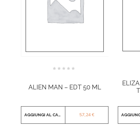
Valutato
0
su
ELIZ
5
ALIEN MAN – EDT 50 ML
T
57,24
€
AGGIUNGI AL CARRELLO