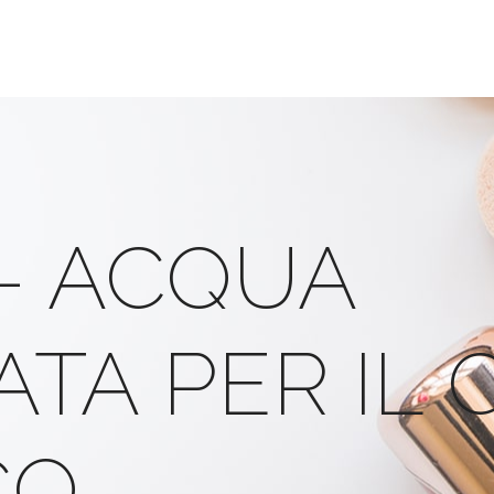
 – ACQUA
TA PER IL 
CO