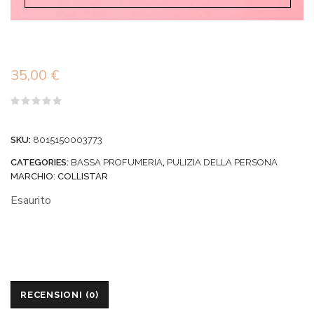
35,00
€
Valutato
0
su
SKU:
8015150003773
5
CATEGORIES:
BASSA PROFUMERIA
,
PULIZIA DELLA PERSONA
MARCHIO:
COLLISTAR
Esaurito
RECENSIONI (0)