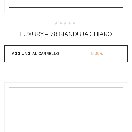
Valutato
0
LUXURY – 7.8 GIANDUJA CHIARO
su
5
8,00
€
AGGIUNGI AL CARRELLO