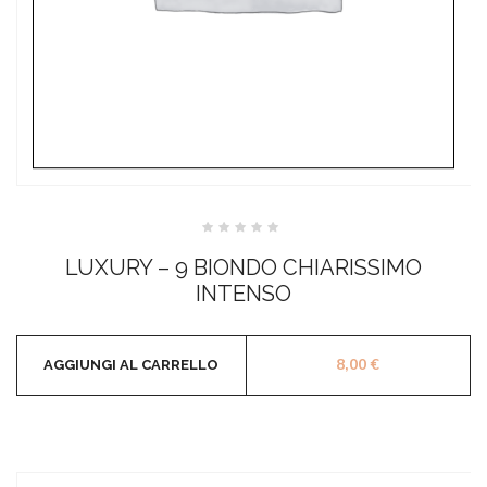
Valutato
0
LUXURY – 9 BIONDO CHIARISSIMO
su
5
INTENSO
8,00
€
AGGIUNGI AL CARRELLO