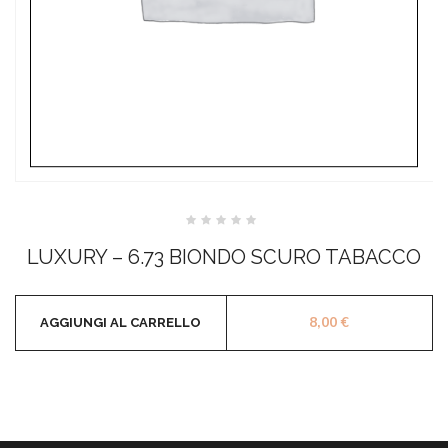
Valutato
0
LUXURY – 6.73 BIONDO SCURO TABACCO
su
5
8,00
€
AGGIUNGI AL CARRELLO