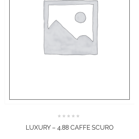
Valutato
0
LUXURY – 4.88 CAFFE SCURO
su
5