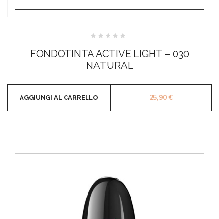
Valutato
0
FONDOTINTA ACTIVE LIGHT – 030
su
5
NATURAL
25,90
€
AGGIUNGI AL CARRELLO