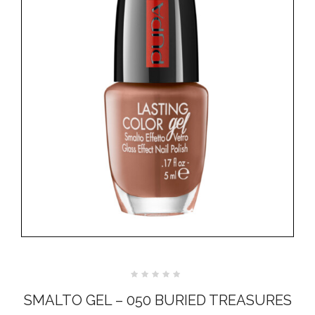
Valutato
0
SMALTO GEL – 050 BURIED TREASURES
su
5