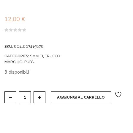
12,00
€
Valutato
0
su
SKU:
8011607415878
5
CATEGORIES:
SMALTI
,
TRUCCO
MARCHIO:
PUPA
3 disponibili
NAIL THERAPY - NAIL PERFECTOR BASE UNGHIE L
AGGIUNGI AL CARRELLO