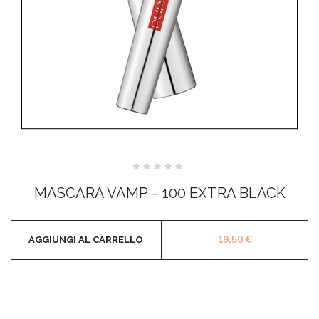
Valutato
0
MASCARA VAMP – 100 EXTRA BLACK
su
5
19,50
€
AGGIUNGI AL CARRELLO