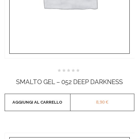
Valutato
0
SMALTO GEL – 052 DEEP DARKNESS
su
5
8,90
€
AGGIUNGI AL CARRELLO