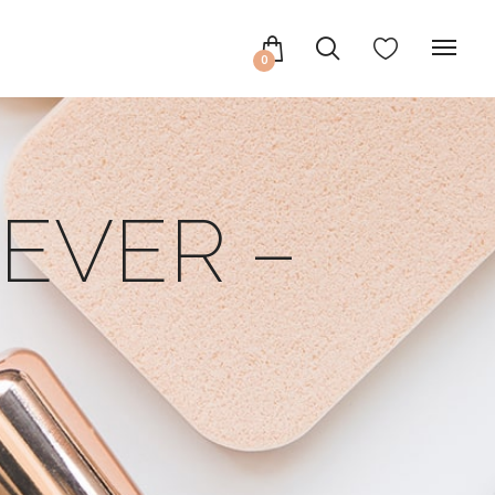
0
EVER –