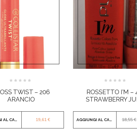
Valutato
Valutato
0
0
OSS TWIST – 206
ROSSETTO I’M – 
su
su
5
5
ARANCIO
STRAWBERRY JU
19,61
€
18,55
€
AGGIUNGI AL CARRELLO
AGGIUNGI AL CARRELLO