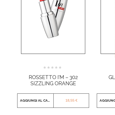
Valutato
0
ROSSETTO I’M – 302
GL
su
5
SIZZLING ORANGE
18,55
€
AGGIUNGI AL CARRELLO