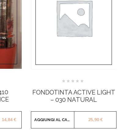
Valutato
0
410
FONDOTINTA ACTIVE LIGHT
su
5
ICE
– 030 NATURAL
Il prezzo originale era: 18,55 €.
Il prezzo attuale è: 14,84 €.
14,84
€
25,90
€
AGGIUNGI AL CARRELLO