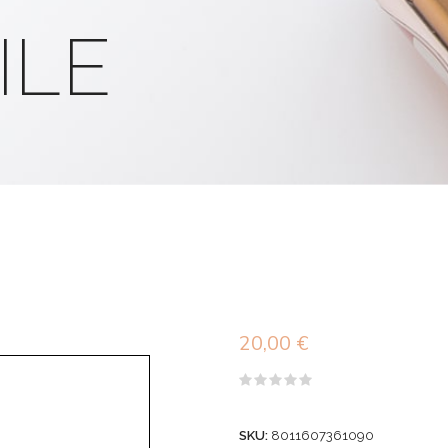
ILE
20,00
€
Valutato
0
su
SKU:
8011607361090
5