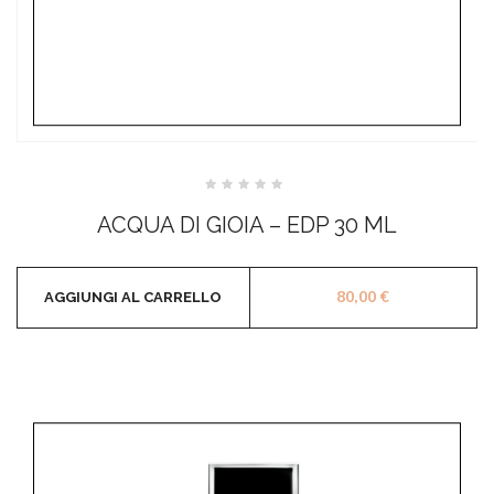
Valutato
0
ACQUA DI GIOIA – EDP 30 ML
su
5
80,00
€
AGGIUNGI AL CARRELLO