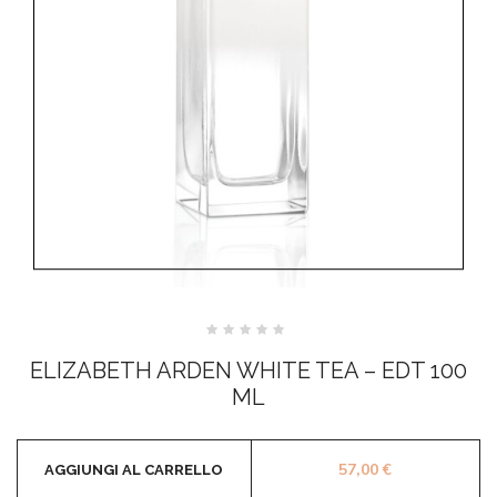
Valutato
0
ELIZABETH ARDEN WHITE TEA – EDT 100
su
5
ML
57,00
€
AGGIUNGI AL CARRELLO