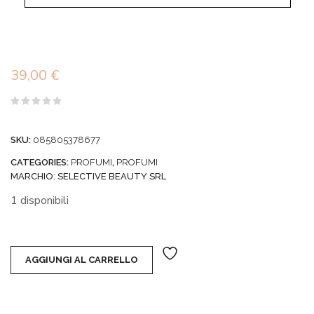
39,00
€
Valutato
0
su
SKU:
085805378677
5
CATEGORIES:
PROFUMI
,
PROFUMI
MARCHIO:
SELECTIVE BEAUTY SRL
1 disponibili
AGGIUNGI AL CARRELLO