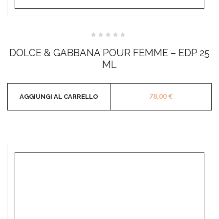
Valutato
0
DOLCE & GABBANA POUR FEMME – EDP 25
su
5
ML
78,00
€
AGGIUNGI AL CARRELLO