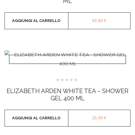
ML
63,60
€
AGGIUNGI AL CARRELLO
Valutato
0
ELIZABETH ARDEN WHITE TEA – SHOWER
su
5
GEL 400 ML
23,00
€
AGGIUNGI AL CARRELLO