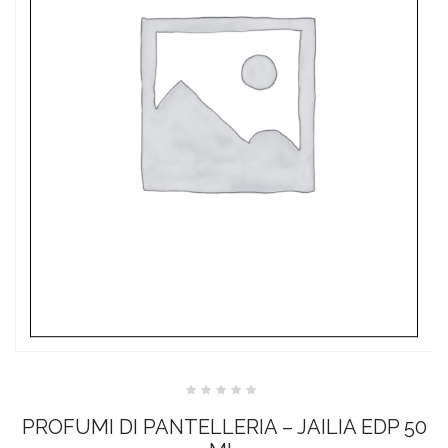
Valutato
0
PROFUMI DI PANTELLERIA – JAILIA EDP 50
su
5