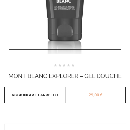
Valutato
0
MONT BLANC EXPLORER – GEL DOUCHE
su
5
29,00
€
AGGIUNGI AL CARRELLO