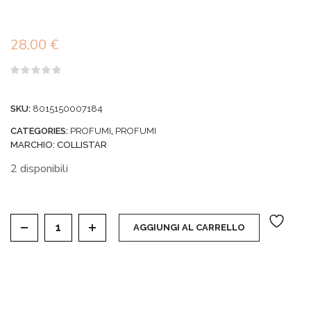
28,00
€
Valutato
0
su
SKU:
8015150007184
5
CATEGORIES:
PROFUMI
,
PROFUMI
MARCHIO:
COLLISTAR
2 disponibili
BENESSERE FICO E GLICINE - BODY AND HAIR MIST
AGGIUNGI AL CARRELLO