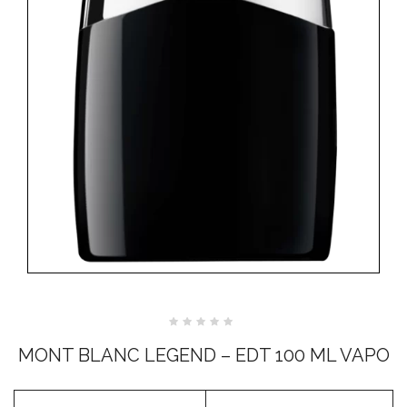
Valutato
0
MONT BLANC LEGEND – EDT 100 ML VAPO
su
5