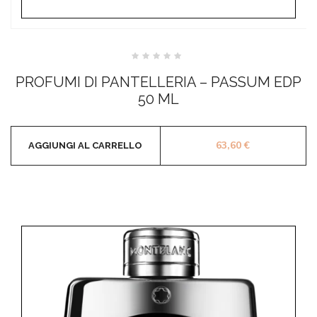
Valutato
0
PROFUMI DI PANTELLERIA – PASSUM EDP
su
5
50 ML
63,60
€
AGGIUNGI AL CARRELLO