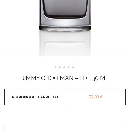
Valutato
0
JIMMY CHOO MAN – EDT 30 ML
su
5
52,00
€
AGGIUNGI AL CARRELLO