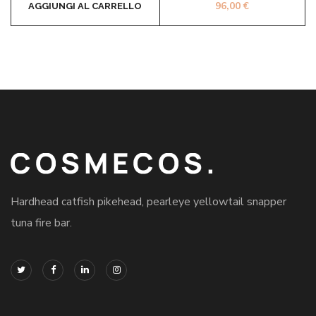
96,00
€
AGGIUNGI AL CARRELLO
Hardhead catfish pikehead, pearleye yellowtail snapper
tuna fire bar.