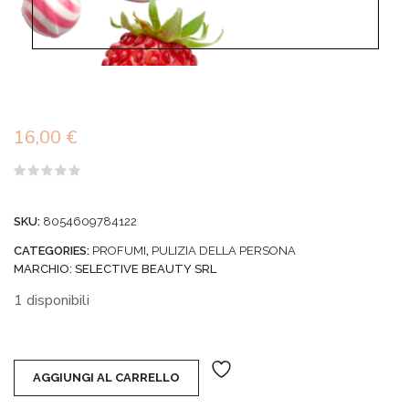
16,00
€
Valutato
0
su
SKU:
8054609784122
5
CATEGORIES:
PROFUMI
,
PULIZIA DELLA PERSONA
MARCHIO:
SELECTIVE BEAUTY SRL
1 disponibili
AGGIUNGI AL CARRELLO