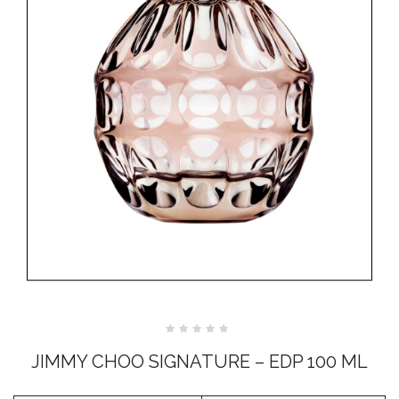
Valutato
0
JIMMY CHOO SIGNATURE – EDP 100 ML
su
5