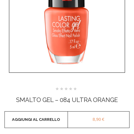
Valutato
0
SMALTO GEL – 084 ULTRA ORANGE
su
5
8,90
€
AGGIUNGI AL CARRELLO