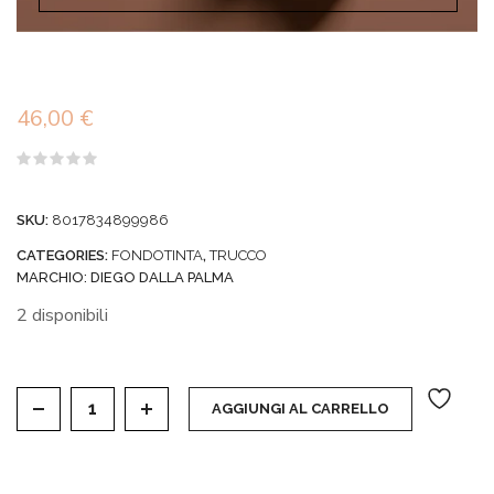
46,00
€
Valutato
0
su
SKU:
8017834899986
5
CATEGORIES:
FONDOTINTA
,
TRUCCO
MARCHIO:
DIEGO DALLA PALMA
2 disponibili
VISO FONDOTINTA It's a Filter! Fondotinta Perfeziona
AGGIUNGI AL CARRELLO