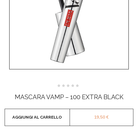
Valutato
0
MASCARA VAMP – 100 EXTRA BLACK
su
5
19,50
€
AGGIUNGI AL CARRELLO