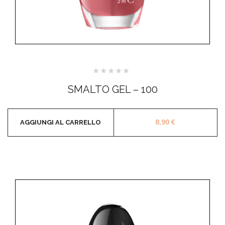
Valutato
0
SMALTO GEL – 100
su
5
8,90
€
AGGIUNGI AL CARRELLO