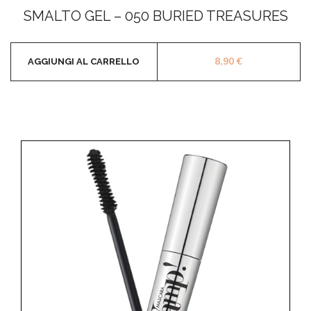
0
SMALTO GEL – 050 BURIED TREASURES
su
5
8,90
€
AGGIUNGI AL CARRELLO