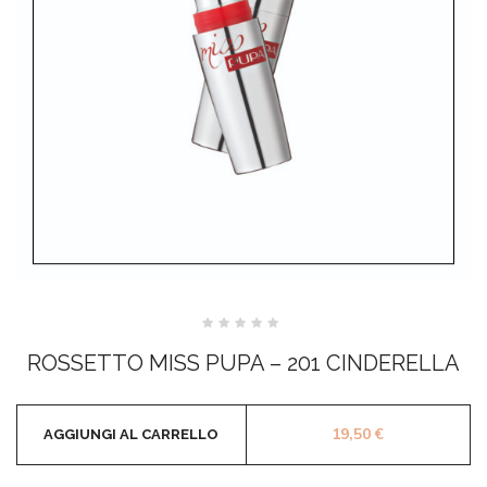
Valutato
0
ROSSETTO MISS PUPA – 201 CINDERELLA
su
5
19,50
€
AGGIUNGI AL CARRELLO