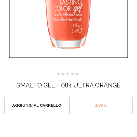
Valutato
0
SMALTO GEL – 084 ULTRA ORANGE
su
5
8,90
€
AGGIUNGI AL CARRELLO