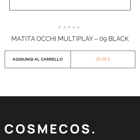
Valutato
0
MATITA OCCHI MULTIPLAY – 09 BLACK
su
5
20,00
€
AGGIUNGI AL CARRELLO