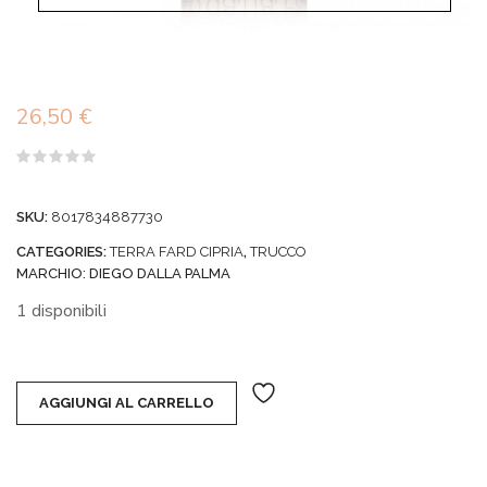
26,50
€
Valutato
0
su
SKU:
8017834887730
5
CATEGORIES:
TERRA FARD CIPRIA
,
TRUCCO
MARCHIO:
DIEGO DALLA PALMA
1 disponibili
AGGIUNGI AL CARRELLO