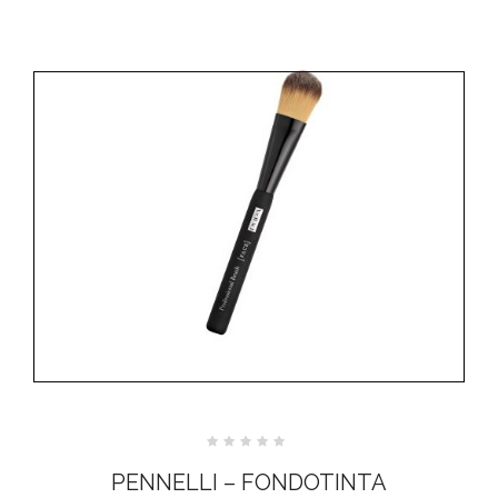
Valutato
0
PENNELLI – FONDOTINTA
su
5