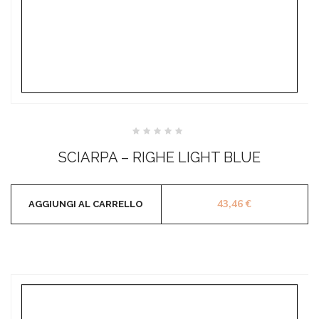
Valutato
0
SCIARPA – RIGHE LIGHT BLUE
su
5
43,46
€
AGGIUNGI AL CARRELLO