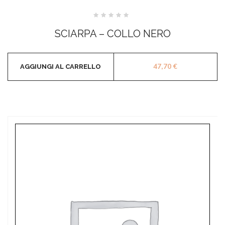
Valutato
0
SCIARPA – COLLO NERO
su
5
47,70
€
AGGIUNGI AL CARRELLO