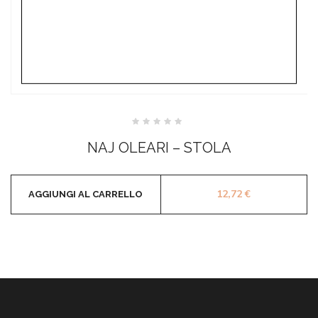
Valutato
0
NAJ OLEARI – STOLA
su
5
12,72
€
AGGIUNGI AL CARRELLO