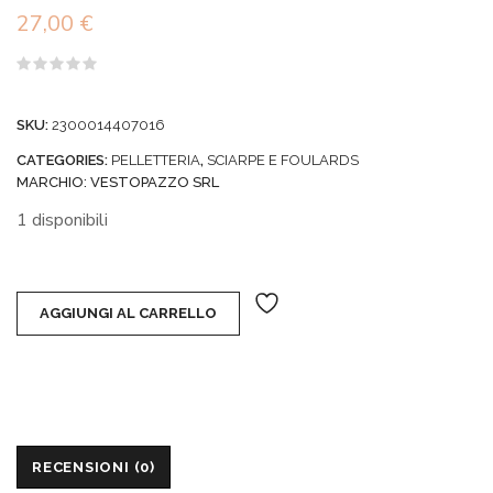
27,00
€
Valutato
0
su
SKU:
2300014407016
5
CATEGORIES:
PELLETTERIA
,
SCIARPE E FOULARDS
MARCHIO:
VESTOPAZZO SRL
1 disponibili
AGGIUNGI AL CARRELLO
RECENSIONI (0)