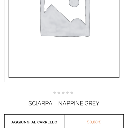
Valutato
0
SCIARPA – NAPPINE GREY
su
5
50,88
€
AGGIUNGI AL CARRELLO