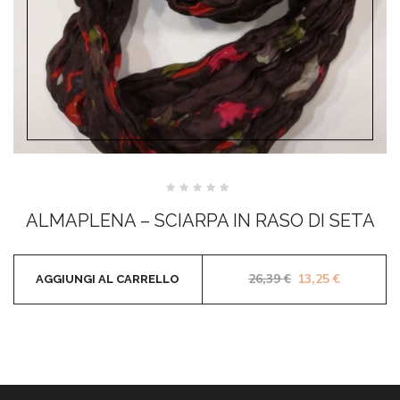
Valutato
0
ALMAPLENA – SCIARPA IN RASO DI SETA
su
5
Il prezzo original
Il prezzo 
26,39
€
13,25
€
AGGIUNGI AL CARRELLO