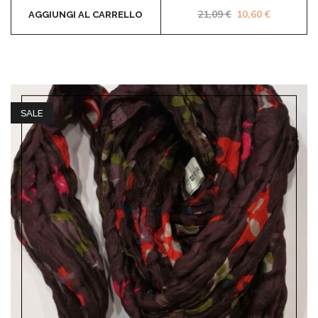
Il prezzo original
Il prezzo 
21,09
€
10,60
€
AGGIUNGI AL CARRELLO
SALE