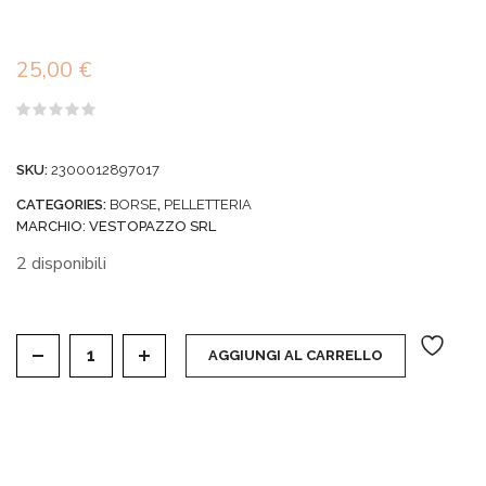
25,00
€
Valutato
0
su
SKU:
2300012897017
5
CATEGORIES:
BORSE
,
PELLETTERIA
MARCHIO:
VESTOPAZZO SRL
2 disponibili
VESTOPAZZO - POCHETTE CORINTO MIX OCRA qu
AGGIUNGI AL CARRELLO