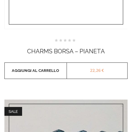
Valutato
0
CHARMS BORSA – PIANETA
su
5
22,26
€
AGGIUNGI AL CARRELLO
SALE