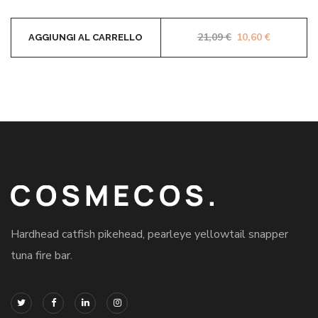
Il prezzo original
Il prezzo 
21,09
€
10,60
€
AGGIUNGI AL CARRELLO
Hardhead catfish pikehead, pearleye yellowtail snapper
tuna fire bar.