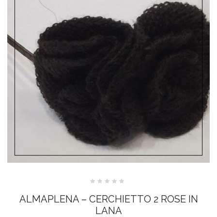
Valutato
0
ALMAPLENA – CERCHIETTO 2 ROSE IN
su
5
LANA