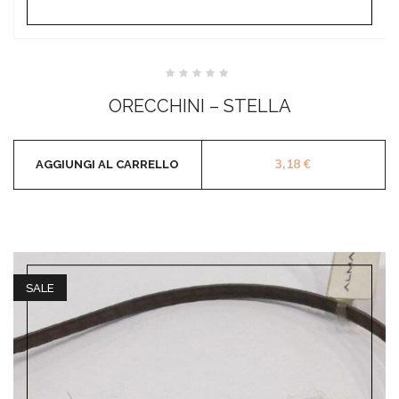
Valutato
0
ORECCHINI – STELLA
su
5
3,18
€
AGGIUNGI AL CARRELLO
SALE