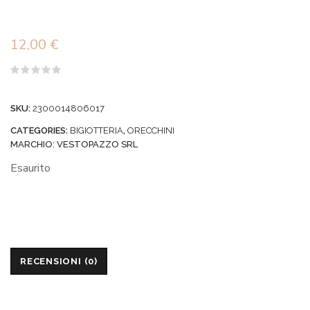
12,00
€
Valutato
0
su
SKU:
2300014806017
5
CATEGORIES:
BIGIOTTERIA
,
ORECCHINI
MARCHIO:
VESTOPAZZO SRL
Esaurito
RECENSIONI (0)