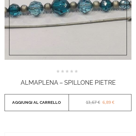
Valutato
0
ALMAPLENA – SPILLONE PIETRE
su
5
Il prezzo origina
Il prezzo a
13,67
€
6,89
€
AGGIUNGI AL CARRELLO