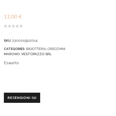
12,00
€
Valutato
0
su
SKU:
2300015912014
5
CATEGORIES:
BIGIOTTERIA
,
ORECCHINI
MARCHIO:
VESTOPAZZO SRL
Esaurito
RECENSIONI (0)