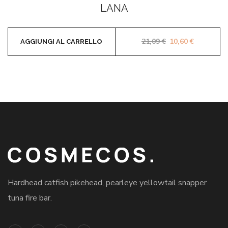
LANA
Il prezzo original
Il prezzo 
21,09
€
10,60
€
AGGIUNGI AL CARRELLO
Hardhead catfish pikehead, pearleye yellowtail snapper
tuna fire bar.