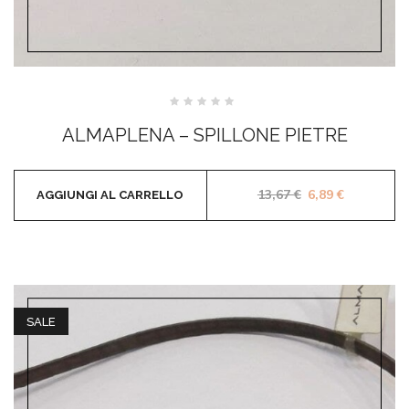
Valutato
0
ALMAPLENA – SPILLONE PIETRE
su
5
Il prezzo origina
Il prezzo a
13,67
€
6,89
€
AGGIUNGI AL CARRELLO
SALE