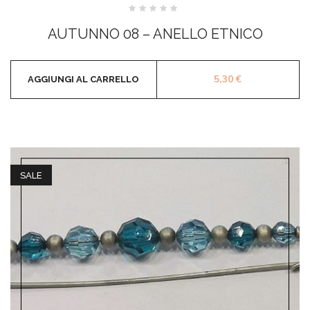
Valutato
0
AUTUNNO 08 – ANELLO ETNICO
su
5
5,30
€
AGGIUNGI AL CARRELLO
SALE