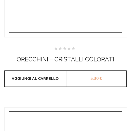
Valutato
0
ORECCHINI – CRISTALLI COLORATI
su
5
5,30
€
AGGIUNGI AL CARRELLO