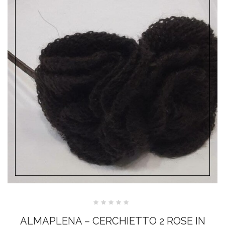
Valutato
0
ALMAPLENA – CERCHIETTO 2 ROSE IN
su
5