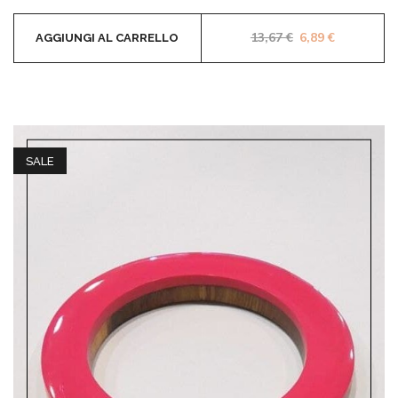
Il prezzo origina
Il prezzo a
13,67
€
6,89
€
AGGIUNGI AL CARRELLO
SALE