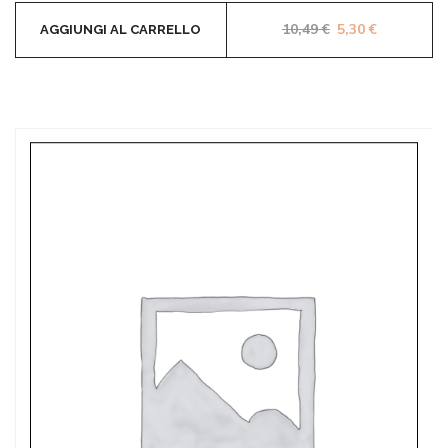
Il prezzo origina
Il prezzo a
10,49
€
5,30
€
AGGIUNGI AL CARRELLO