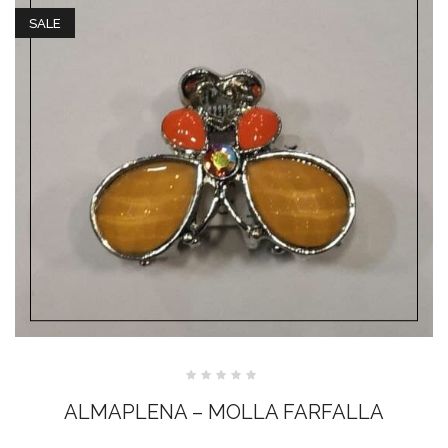
SALE
Valutato
0
ALMAPLENA – MOLLA FARFALLA
su
5