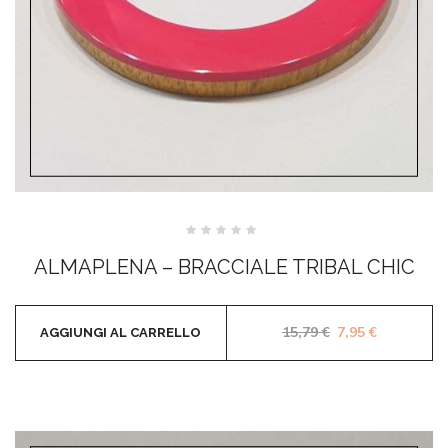
Valutato
0
ALMAPLENA – BRACCIALE TRIBAL CHIC
su
5
Il prezzo origina
Il prezzo a
15,79
€
7,95
€
AGGIUNGI AL CARRELLO