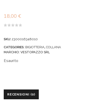
18,00
€
Valutato
0
su
SKU:
2300016348010
5
CATEGORIES:
BIGIOTTERIA
,
COLLANA
MARCHIO:
VESTOPAZZO SRL
Esaurito
RECENSIONI (0)