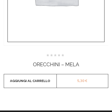
Valutato
0
ORECCHINI – MELA
su
5
5,30
€
AGGIUNGI AL CARRELLO