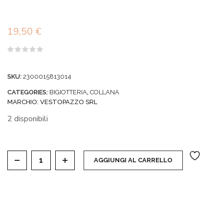
19,50
€
Valutato
0
su
SKU:
2300015813014
5
CATEGORIES:
BIGIOTTERIA
,
COLLANA
MARCHIO:
VESTOPAZZO SRL
2 disponibili
VESTOPAZZO - COLLANA CUORI AMBRA CHIARO q
AGGIUNGI AL CARRELLO