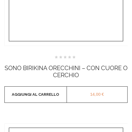
Valutato
0
SONO BIRIKINA ORECCHINI – CON CUORE O
su
5
CERCHIO
14,00
€
AGGIUNGI AL CARRELLO