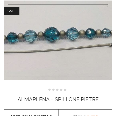
SALE
Valutato
0
ALMAPLENA – SPILLONE PIETRE
su
5