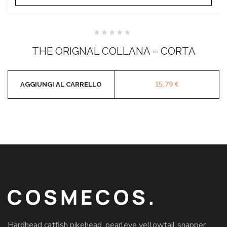
Valutato
0
THE ORIGNAL COLLANA – CORTA
su
5
15,79
€
AGGIUNGI AL CARRELLO
Hardhead catfish pikehead, pearleye yellowtail snapper