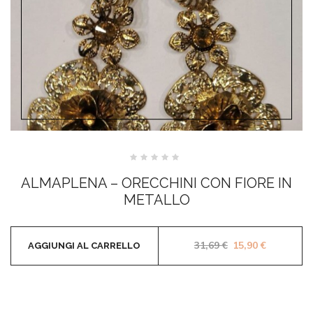
Valutato
0
ALMAPLENA – ORECCHINI CON FIORE IN
su
5
METALLO
Il prezzo original
Il prezzo 
31,69
€
15,90
€
AGGIUNGI AL CARRELLO