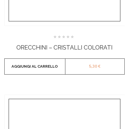
Valutato
0
ORECCHINI – CRISTALLI COLORATI
su
5
5,30
€
AGGIUNGI AL CARRELLO