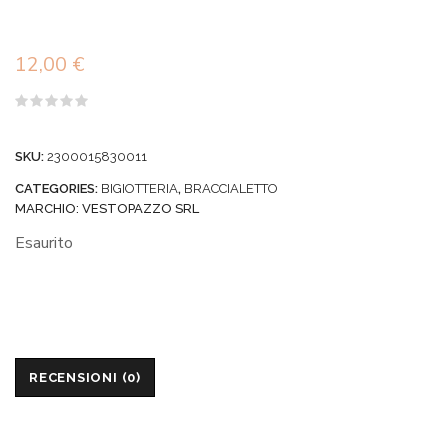
12,00
€
Valutato
0
su
SKU:
2300015830011
5
CATEGORIES:
BIGIOTTERIA
,
BRACCIALETTO
MARCHIO:
VESTOPAZZO SRL
Esaurito
RECENSIONI (0)