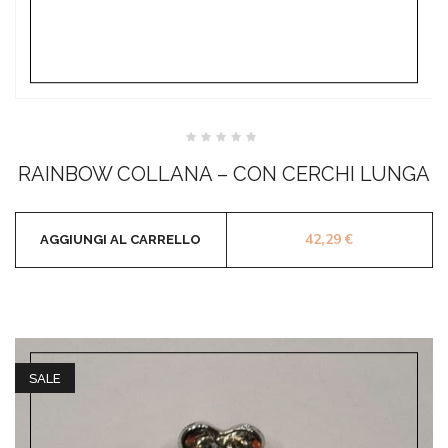
Valutato
0
RAINBOW COLLANA – CON CERCHI LUNGA
su
5
42,29
€
AGGIUNGI AL CARRELLO
SALE