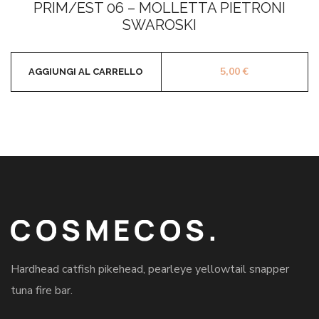
PRIM/EST 06 – MOLLETTA PIETRONI
su
5
SWAROSKI
5,00
€
AGGIUNGI AL CARRELLO
Hardhead catfish pikehead, pearleye yellowtail snapper
tuna fire bar.