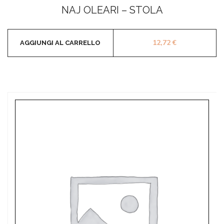
0
NAJ OLEARI – STOLA
su
5
12,72
€
AGGIUNGI AL CARRELLO