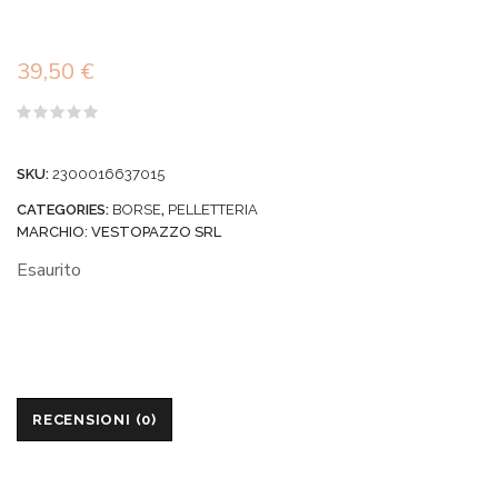
39,50
€
Valutato
0
su
SKU:
2300016637015
5
CATEGORIES:
BORSE
,
PELLETTERIA
MARCHIO:
VESTOPAZZO SRL
Esaurito
RECENSIONI (0)