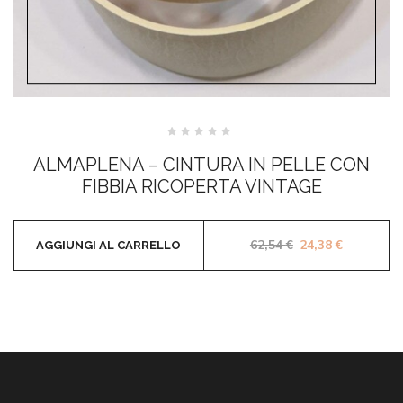
Valutato
0
ALMAPLENA – CINTURA IN PELLE CON
su
5
FIBBIA RICOPERTA VINTAGE
Il prezzo original
Il prezzo 
62,54
€
24,38
€
AGGIUNGI AL CARRELLO