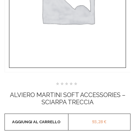
Valutato
0
ALVIERO MARTINI SOFT ACCESSORIES –
su
5
SCIARPA TRECCIA
93,28
€
AGGIUNGI AL CARRELLO