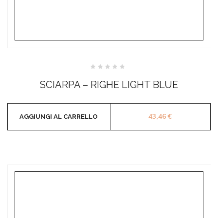
Valutato
0
SCIARPA – RIGHE LIGHT BLUE
su
5
43,46
€
AGGIUNGI AL CARRELLO