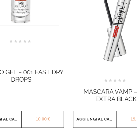
Valutato
0
su
5
 GEL – 001 FAST DRY
DROPS
Valutato
0
MASCARA VAMP –
su
5
EXTRA BLACK
10,00
€
19
AGGIUNGI AL CARRELLO
AGGIUNGI AL CARRELLO