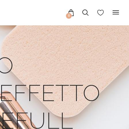
0
LO
 EFFETTO
CEFULL