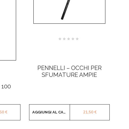
Valutato
0
su
5
PENNELLI – OCCHI PER
SFUMATURE AMPIE
 100
,50
€
21,50
€
AGGIUNGI AL CARRELLO