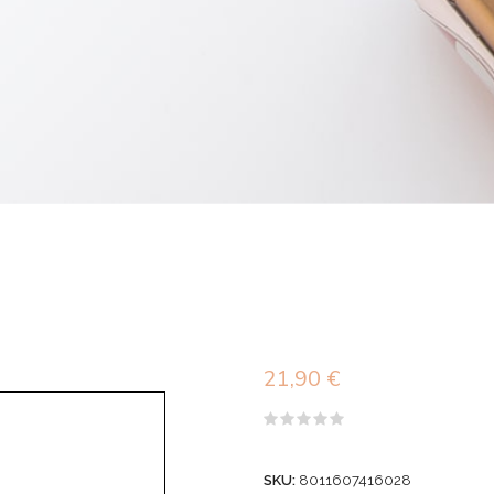
21,90
€
Valutato
0
su
SKU:
8011607416028
5