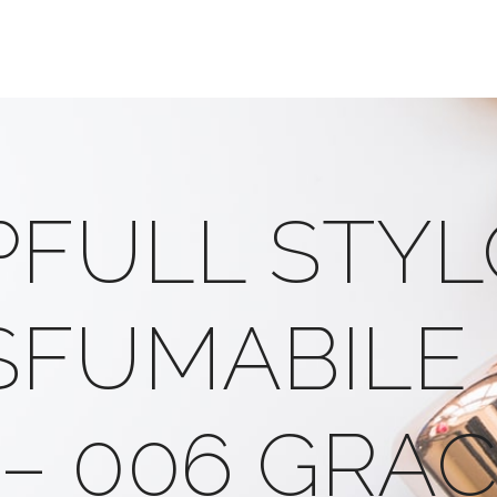
PFULL STY
SFUMABILE
– 006 GRA