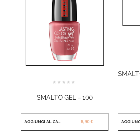
SMALTO
Valutato
0
su
SMALTO GEL – 100
5
8,90
€
AGGIUNGI AL CARRELLO