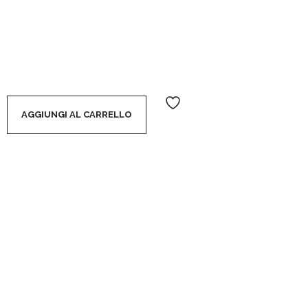
TYLO LABBRA SFUMABILE EFFETTO VOLUME - 006 GRACEFU
AGGIUNGI AL CARRELLO