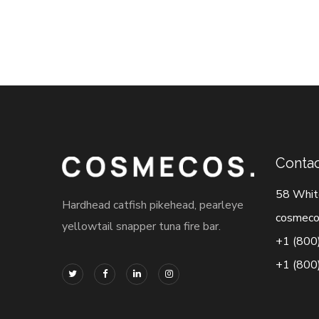
Contac
58 Whit
Hardhead catfish pikehead, pearleye
cosmeco
yellowtail snapper tuna fire bar.
+1 (800
+1 (800