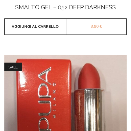
0
SMALTO GEL – 052 DEEP DARKNESS
su
5
8,90
€
AGGIUNGI AL CARRELLO
SALE