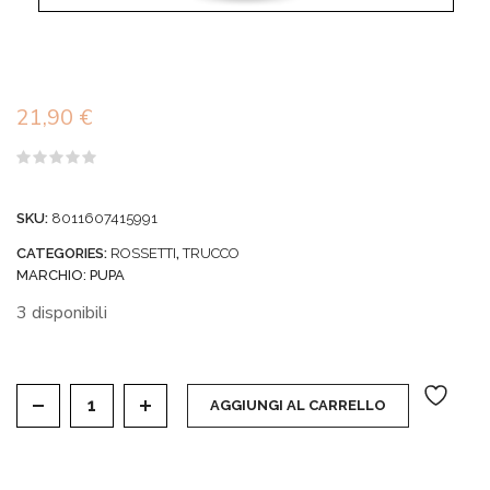
21,90
€
Valutato
0
su
SKU:
8011607415991
5
CATEGORIES:
ROSSETTI
,
TRUCCO
MARCHIO:
PUPA
3 disponibili
VAMP! LIPFULL STYLO LABBRA SFUMABILE EFFET
AGGIUNGI AL CARRELLO