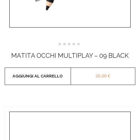
Valutato
0
MATITA OCCHI MULTIPLAY – 09 BLACK
su
5
20,00
€
AGGIUNGI AL CARRELLO