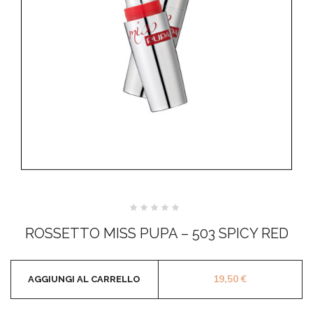
Valutato
0
ROSSETTO MISS PUPA – 503 SPICY RED
su
5
19,50
€
AGGIUNGI AL CARRELLO