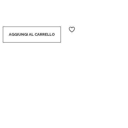
YLO LABBRA SFUMABILE EFFETTO VOLUME - 001 FULLY N
AGGIUNGI AL CARRELLO