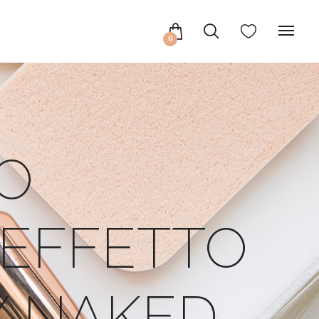
0
LO
 EFFETTO
Y NAKED