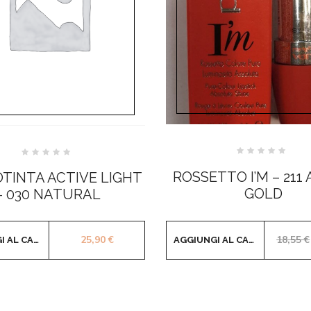
Valutato
Valutato
0
0
ROSSETTO I’M – 211
TINTA ACTIVE LIGHT
su
su
5
5
GOLD
– 030 NATURAL
25,90
€
18,55
€
AGGIUNGI AL CARRELLO
AGGIUNGI AL CARRELLO