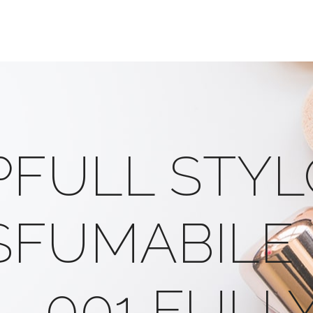
PFULL STY
SFUMABILE
– 001 FULL