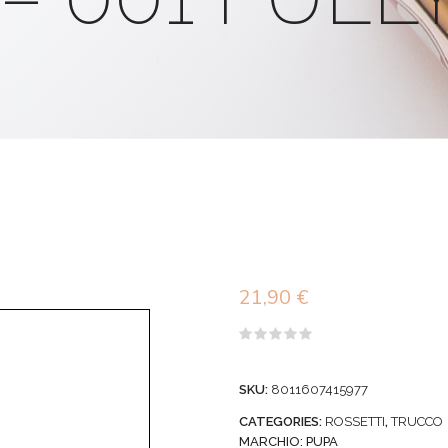
21,90
€
Valutato
0
su
SKU:
8011607415977
5
CATEGORIES:
ROSSETTI
,
TRUCCO
MARCHIO:
PUPA