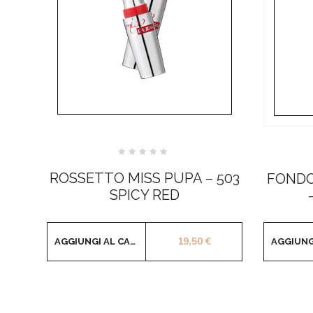
Valutato
0
ROSSETTO MISS PUPA – 503
FONDO
su
5
SPICY RED
19,50
€
AGGIUNGI AL CARRELLO