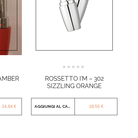
Valutato
0
 AMBER
ROSSETTO I’M – 302
su
5
SIZZLING ORANGE
Il prezzo originale era: 18,55 €.
Il prezzo attuale è: 14,84 €.
14,84
€
18,55
€
AGGIUNGI AL CARRELLO