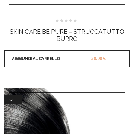
Valutato
0
SKIN CARE BE PURE – STRUCCATUTTO
su
5
BURRO
30,00
€
AGGIUNGI AL CARRELLO
SALE