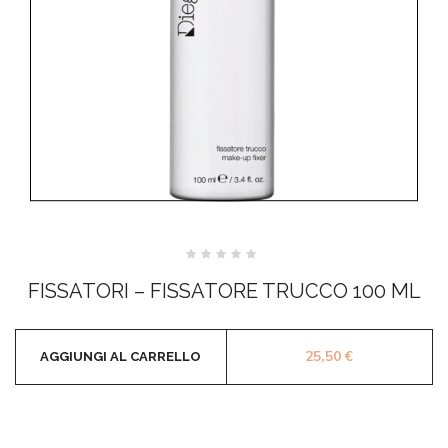
Valutato
0
FISSATORI – FISSATORE TRUCCO 100 ML
su
5
25,50
€
AGGIUNGI AL CARRELLO