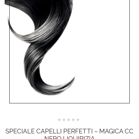
Valutato
0
SPECIALE CAPELLI PERFETTI – MAGICA CC
su
5
NERO LIQUIRIZIA