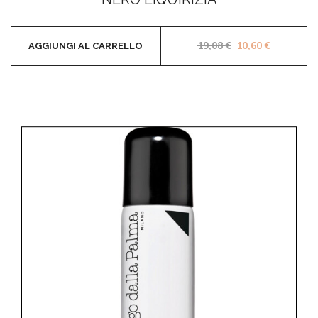
Il prezzo original
Il prezzo 
19,08
€
10,60
€
AGGIUNGI AL CARRELLO