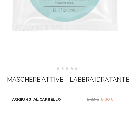
Valutato
0
MASCHERE ATTIVE – LABBRA IDRATANTE
su
5
Il prezzo original
Il prezzo a
5,83
€
5,30
€
AGGIUNGI AL CARRELLO