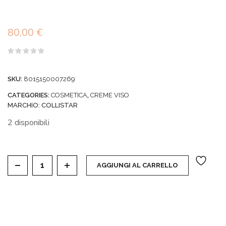
80,00
€
Valutato
0
su
SKU:
8015150007269
5
CATEGORIES:
COSMETICA
,
CREME VISO
MARCHIO:
COLLISTAR
2 disponibili
UNICA - CREMA RIDENSIFICANTE UNIFORMANTE V
AGGIUNGI AL CARRELLO