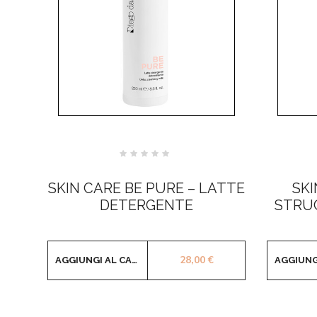
Valutato
0
su
SKIN CARE BE PURE – LATTE
SKI
5
DETERGENTE
STRU
28,00
€
AGGIUNGI AL CARRELLO