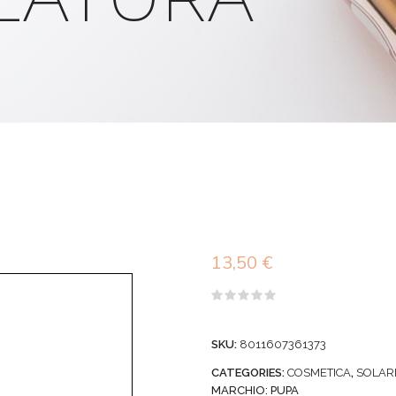
13,50
€
Valutato
0
su
SKU:
8011607361373
5
CATEGORIES:
COSMETICA
,
SOLAR
MARCHIO:
PUPA