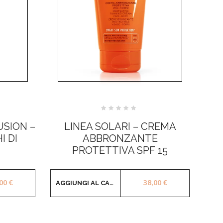
Valutato
0
USION –
LINEA SOLARI – CREMA
su
5
 DI
ABBRONZANTE
PROTETTIVA SPF 15
,00
€
38,00
€
AGGIUNGI AL CARRELLO