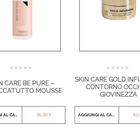
Valutato
Valutato
0
0
SKIN CARE GOLD INF
su
su
N CARE BE PURE –
5
5
CONTORNO OCCHI
CCATUTTO MOUSSE
GIOVINEZZA
26,00
€
62
AGGIUNGI AL CARRELLO
AGGIUNGI AL CARRELLO