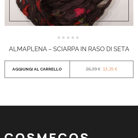
Valutato
0
ALMAPLENA – SCIARPA IN RASO DI SETA
su
5
Il prezzo original
Il prezzo 
26,39
€
13,25
€
AGGIUNGI AL CARRELLO