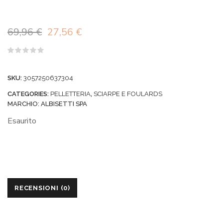
Il
Il
69,96
€
27,56
€
prezzo
prezzo
Valutato
0
originale
attuale
su
SKU:
3057250637304
5
era:
è:
CATEGORIES:
PELLETTERIA
,
SCIARPE E FOULARDS
69,96 €.
27,56 €.
MARCHIO:
ALBISETTI SPA
Esaurito
RECENSIONI (0)