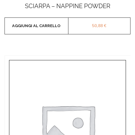
0
SCIARPA – NAPPINE POWDER
su
5
50,88
€
AGGIUNGI AL CARRELLO