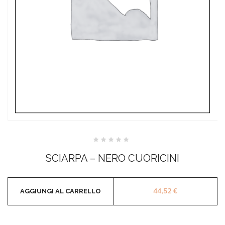
Valutato
0
SCIARPA – NERO CUORICINI
su
5
44,52
€
AGGIUNGI AL CARRELLO