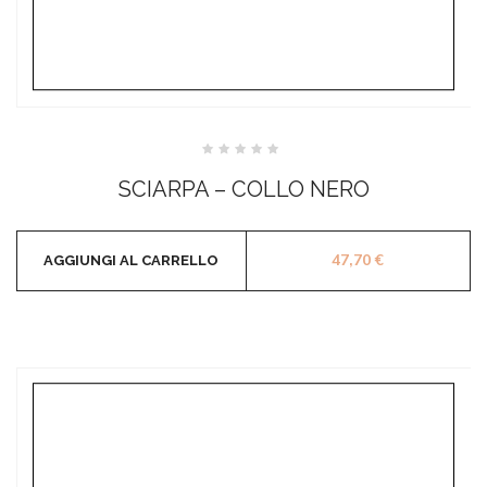
Valutato
0
SCIARPA – COLLO NERO
su
5
47,70
€
AGGIUNGI AL CARRELLO