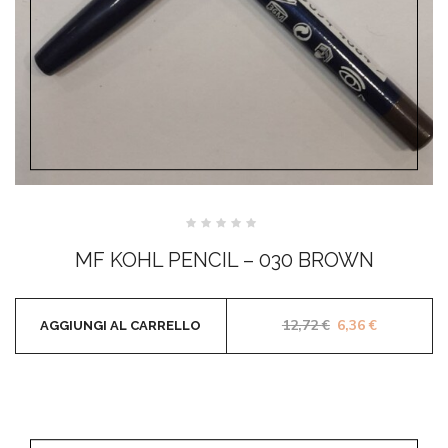
Valutato
0
MF KOHL PENCIL – 030 BROWN
su
5
Il prezzo origina
Il prezzo a
12,72
€
6,36
€
AGGIUNGI AL CARRELLO