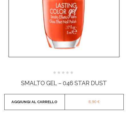
Valutato
0
SMALTO GEL – 046 STAR DUST
su
5
8,90
€
AGGIUNGI AL CARRELLO