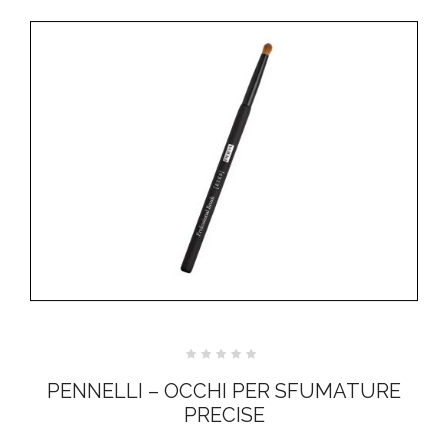
Valutato
0
PENNELLI – OCCHI PER SFUMATURE
su
5
PRECISE