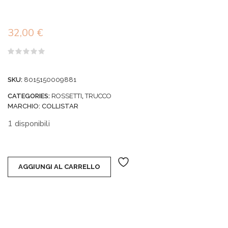
32,00
€
Valutato
0
su
SKU:
8015150009881
5
CATEGORIES:
ROSSETTI
,
TRUCCO
MARCHIO:
COLLISTAR
1 disponibili
AGGIUNGI AL CARRELLO