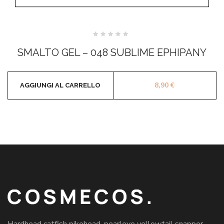
Valutato
0
SMALTO GEL – 048 SUBLIME EPHIPANY
su
5
8,90
€
AGGIUNGI AL CARRELLO
Hardhead catfish pikehead, pearleye yellowtail snapper