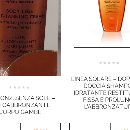
Valutato
0
su
5
LINEA SOLARE – DO
DOCCIA SHAMP
Valutato
IDRATANTE RESTIT
0
ONZ. SENZA SOLE –
su
FISSA E PROLU
5
TOABBRONZANTE
L’ABBRONZATU
CORPO GAMBE