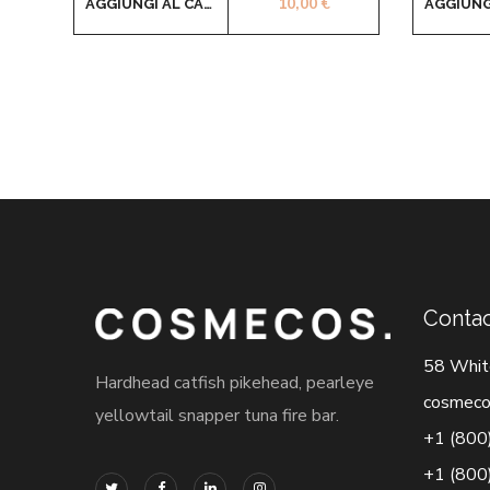
10,00
€
AGGIUNGI AL CARRELLO
Contac
58 Whit
Hardhead catfish pikehead, pearleye
cosmeco
yellowtail snapper tuna fire bar.
+1 (800
+1 (800