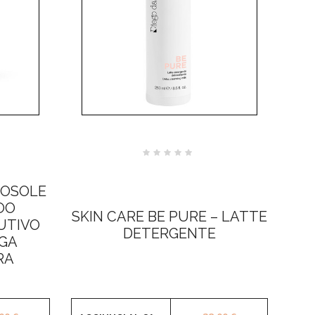
Valutato
0
su
5
POSOLE
OO
SKIN CARE BE PURE – LATTE
UTIVO
DETERGENTE
NGA
RA