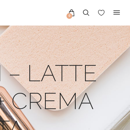
0
 – LATTE
+ CREMA
TA