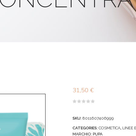
31,50
€
Valutato
0
su
SKU:
8011607406999
5
CATEGORIES:
COSMETICA
,
LINEE
MARCHIO:
PUPA