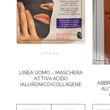
Valutato
0
su
5
LINEA UOMO – MASCHERA
ATTIVA ACIDO
ABBR
IALURONICO+COLLAGENE
AU