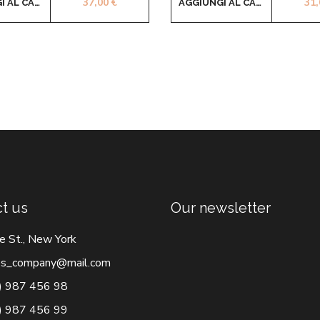
37,00
€
31
AGGIUNGI AL CARRELLO
AGGIUNGI AL CARRELLO
t us
Our newsletter
e St., New York
s_company@mail.com
) 987 456 98
) 987 456 99