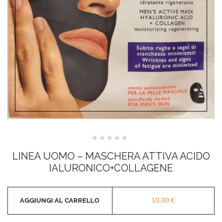
Valutato
0
LINEA UOMO – MASCHERA ATTIVA ACIDO
su
5
IALURONICO+COLLAGENE
10,00
€
AGGIUNGI AL CARRELLO