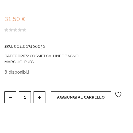
31,50
€
Valutato
0
su
SKU:
8011607406630
5
CATEGORIES:
COSMETICA
,
LINEE BAGNO
MARCHIO:
PUPA
3 disponibili
PUPA SPA BALINIAN - CREMA DOCCIA + SCUB SAL
AGGIUNGI AL CARRELLO