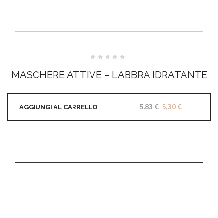
Valutato
0
MASCHERE ATTIVE – LABBRA IDRATANTE
su
5
Il prezzo original
Il prezzo a
5,83
€
5,30
€
AGGIUNGI AL CARRELLO