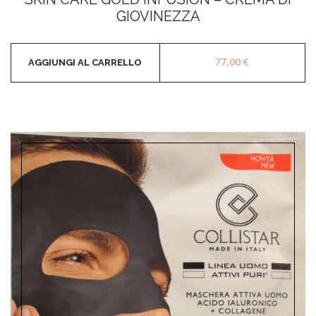
5
GIOVINEZZA
77,00
€
AGGIUNGI AL CARRELLO