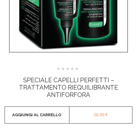
Valutato
0
SPECIALE CAPELLI PERFETTI –
su
5
TRATTAMENTO RIEQUILIBRANTE
ANTIFORFORA
26,00
€
AGGIUNGI AL CARRELLO