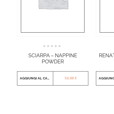
Valutato
0
SCIARPA – NAPPINE
RENAT
su
5
POWDER
50,88
€
AGGIUNGI AL CARRELLO