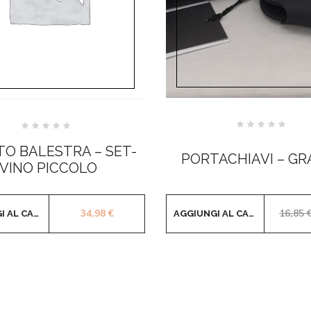
Valutato
Valutato
0
0
O BALESTRA – SET-
su
su
PORTACHIAVI – G
5
5
VINO PICCOLO
34,98
€
16,85
AGGIUNGI AL CARRELLO
AGGIUNGI AL CARRELLO