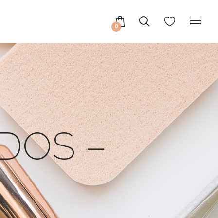
0
DOS –