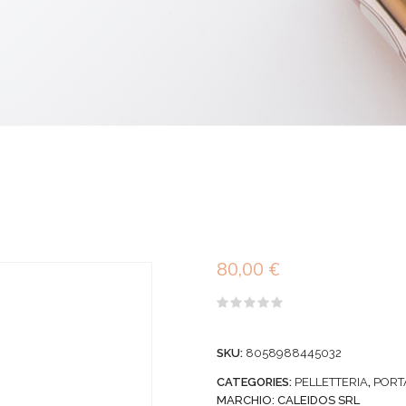
80,00
€
Valutato
0
su
SKU:
8058988445032
5
CATEGORIES:
PELLETTERIA
,
PORT
MARCHIO:
CALEIDOS SRL