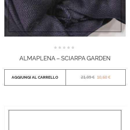
Valutato
0
ALMAPLENA – SCIARPA GARDEN
su
5
Il prezzo original
Il prezzo 
21,09
€
10,60
€
AGGIUNGI AL CARRELLO