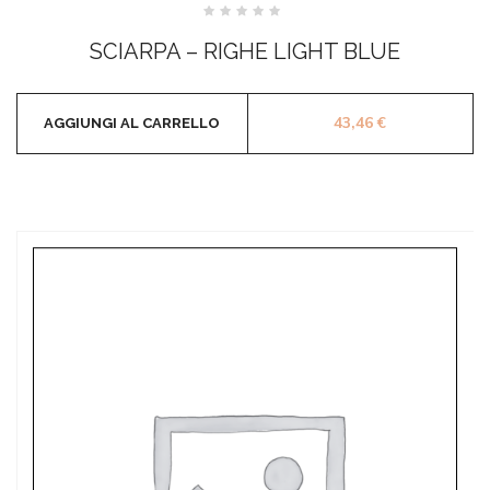
Valutato
0
SCIARPA – RIGHE LIGHT BLUE
su
5
43,46
€
AGGIUNGI AL CARRELLO