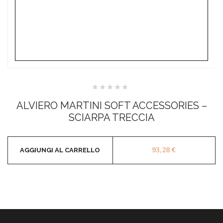
Valutato
0
ALVIERO MARTINI SOFT ACCESSORIES –
su
5
SCIARPA TRECCIA
93,28
€
AGGIUNGI AL CARRELLO