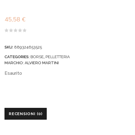
45,58
€
Valutato
0
su
SKU:
889324653525
5
CATEGORIES:
BORSE
,
PELLETTERIA
MARCHIO:
ALVIERO MARTINI
Esaurito
RECENSIONI (0)