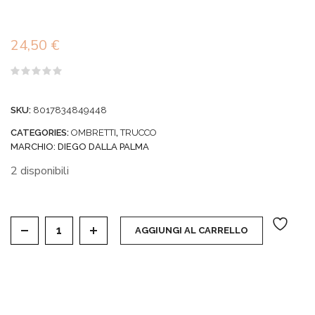
24,50
€
Valutato
0
su
SKU:
8017834849448
5
CATEGORIES:
OMBRETTI
,
TRUCCO
MARCHIO:
DIEGO DALLA PALMA
2 disponibili
OCCHI - POLVERE COMPATTA SATIN PEARL - 114 B
AGGIUNGI AL CARRELLO