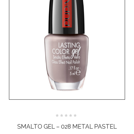
Valutato
0
SMALTO GEL – 028 METAL PASTEL
su
5