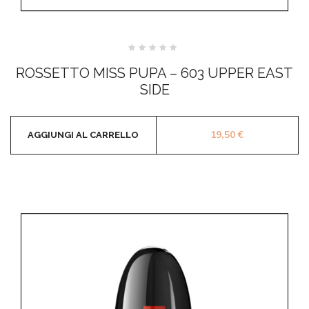
Valutato
0
ROSSETTO MISS PUPA – 603 UPPER EAST
su
5
SIDE
19,50
€
AGGIUNGI AL CARRELLO