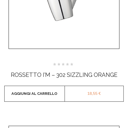
Valutato
0
ROSSETTO I’M – 302 SIZZLING ORANGE
su
5
18,55
€
AGGIUNGI AL CARRELLO