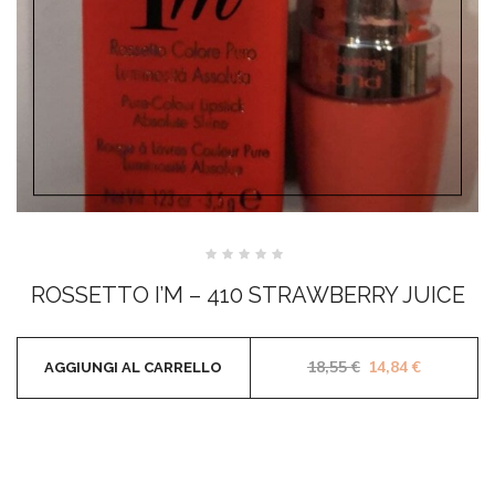
Valutato
0
ROSSETTO I’M – 410 STRAWBERRY JUICE
su
5
Il prezzo original
Il prezzo 
18,55
€
14,84
€
AGGIUNGI AL CARRELLO