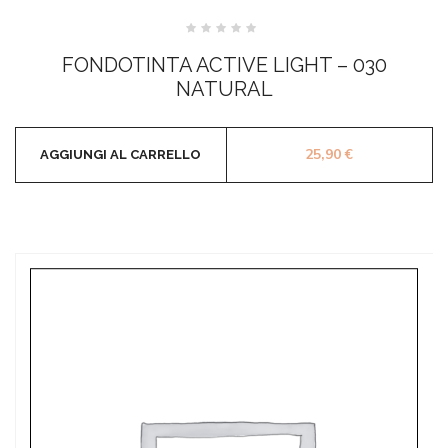
Valutato
0
FONDOTINTA ACTIVE LIGHT – 030
su
5
NATURAL
25,90
€
AGGIUNGI AL CARRELLO