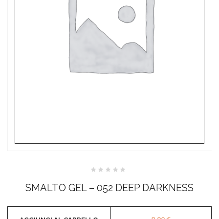
Valutato
0
SMALTO GEL – 052 DEEP DARKNESS
su
5