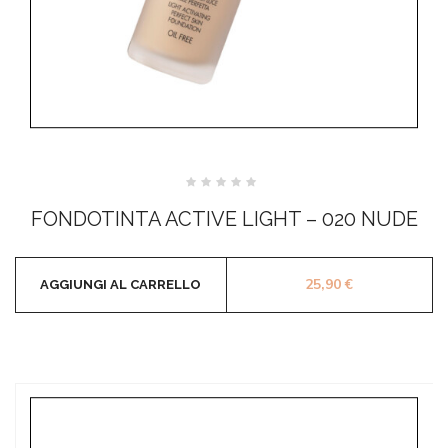
Valutato
0
FONDOTINTA ACTIVE LIGHT – 020 NUDE
su
5
25,90
€
AGGIUNGI AL CARRELLO