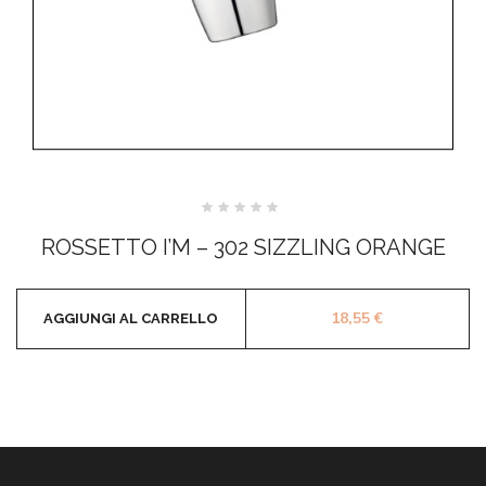
Valutato
0
ROSSETTO I’M – 302 SIZZLING ORANGE
su
5
18,55
€
AGGIUNGI AL CARRELLO