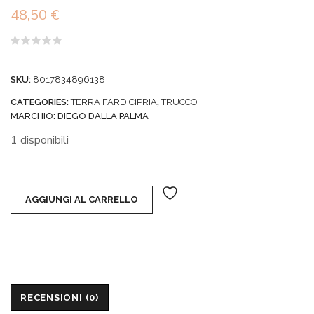
48,50
€
Valutato
0
su
SKU:
8017834896138
5
CATEGORIES:
TERRA FARD CIPRIA
,
TRUCCO
MARCHIO:
DIEGO DALLA PALMA
1 disponibili
AGGIUNGI AL CARRELLO
RECENSIONI (0)