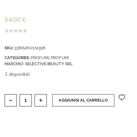
54,00
€
Valutato
0
su
SKU:
3386460174398
5
CATEGORIES:
PROFUMI
,
PROFUMI
MARCHIO:
SELECTIVE BEAUTY SRL
2 disponibili
MONT BLANC LEGEND ELIXIR - PARFUM 30 ML VAP
AGGIUNGI AL CARRELLO