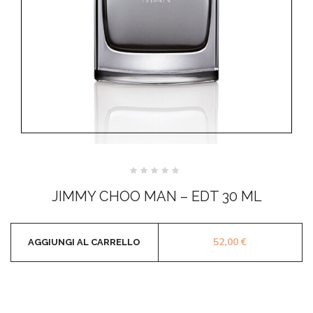
Valutato
0
JIMMY CHOO MAN – EDT 30 ML
su
5
52,00
€
AGGIUNGI AL CARRELLO