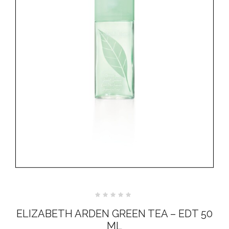
Valutato
0
ELIZABETH ARDEN GREEN TEA – EDT 50
su
5
ML