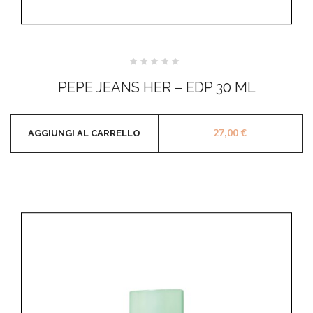
Valutato
0
PEPE JEANS HER – EDP 30 ML
su
5
27,00
€
AGGIUNGI AL CARRELLO