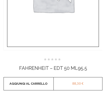
Valutato
0
FAHRENHEIT – EDT 50 ML95,5
su
5
88,30
€
AGGIUNGI AL CARRELLO