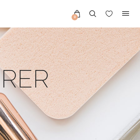
0
ORER