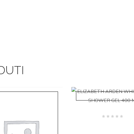
DUTI
Valutato
0
su
5