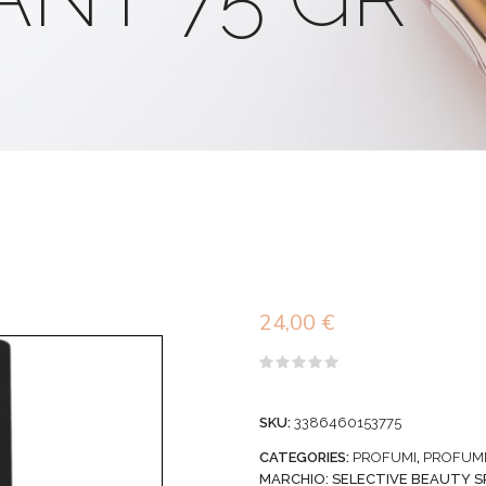
24,00
€
Valutato
0
su
SKU:
3386460153775
5
CATEGORIES:
PROFUMI
,
PROFUM
MARCHIO:
SELECTIVE BEAUTY S