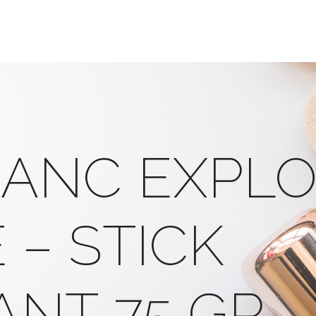
ANC EXPL
 – STICK
NT 75 GR