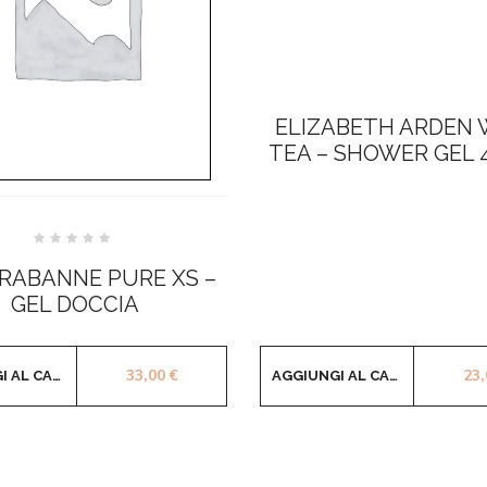
ELIZABETH ARDEN 
TEA – SHOWER GEL 
Valutato
0
RABANNE PURE XS –
su
5
GEL DOCCIA
33,00
€
23
AGGIUNGI AL CARRELLO
AGGIUNGI AL CARRELLO