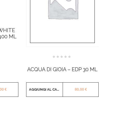
WHITE
400 ML
Valutato
0
su
ACQUA DI GIOIA – EDP 30 ML
5
,00
€
80,00
€
AGGIUNGI AL CARRELLO