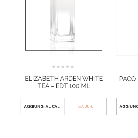
Valutato
0
ELIZABETH ARDEN WHITE
PACO 
su
5
TEA – EDT 100 ML
57,00
€
AGGIUNGI AL CARRELLO