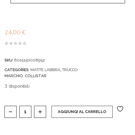
24,00
€
Valutato
0
su
SKU:
8015150008952
5
CATEGORIES:
MATITE LABBRA
,
TRUCCO
MARCHIO:
COLLISTAR
3 disponibili
MATITA TWIST LABBRA AUTOMATICA COLLISTAR 
AGGIUNGI AL CARRELLO