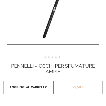
Valutato
0
PENNELLI – OCCHI PER SFUMATURE
su
5
AMPIE
21,50
€
AGGIUNGI AL CARRELLO