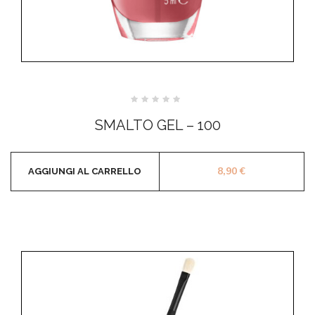
Valutato
0
SMALTO GEL – 100
su
5
8,90
€
AGGIUNGI AL CARRELLO