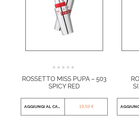
Valutato
0
ROSSETTO MISS PUPA – 503
RO
su
5
SPICY RED
S
19,50
€
AGGIUNGI AL CARRELLO