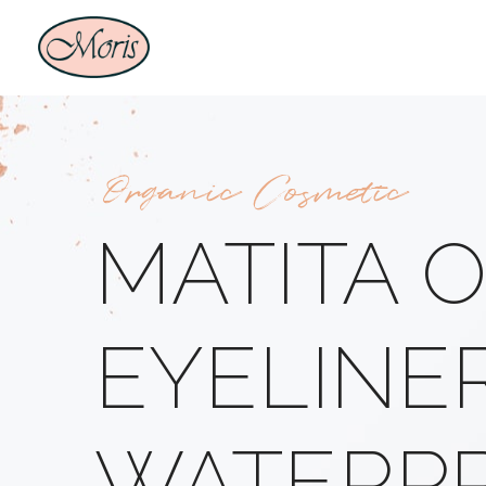
Organic Cosmetic
MATITA O
EYELINER
WATERPR