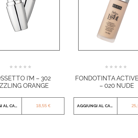
Valutato
Valutato
0
0
SSETTO I’M – 302
FONDOTINTA ACTIVE
su
su
5
5
IZZLING ORANGE
– 020 NUDE
18,55
€
25
AGGIUNGI AL CARRELLO
AGGIUNGI AL CARRELLO