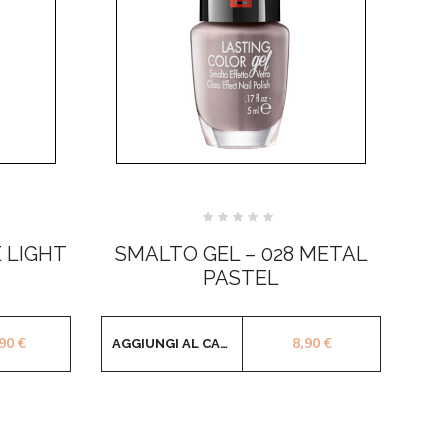
Valutato
0
 LIGHT
SMALTO GEL – 028 METAL
su
5
PASTEL
,90
€
8,90
€
AGGIUNGI AL CARRELLO