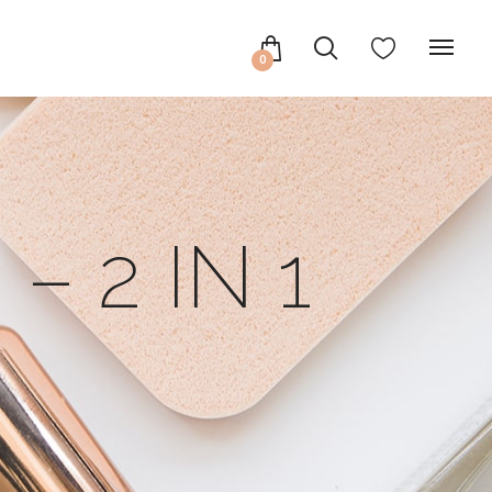
0
– 2 IN 1