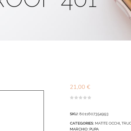
21,00
€
Valutato
0
su
SKU:
8011607354993
5
CATEGORIES:
MATITE OCCHI
,
TRU
MARCHIO:
PUPA