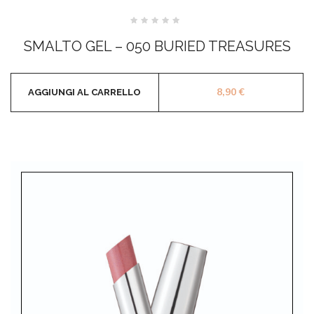
Valutato
0
SMALTO GEL – 050 BURIED TREASURES
su
5
8,90
€
AGGIUNGI AL CARRELLO