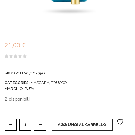
21,00
€
Valutato
0
su
SKU:
8011607403950
5
CATEGORIES:
MASCARA
,
TRUCCO
MARCHIO:
PUPA
2 disponibili
MASCARA VAMP - Kit Vamp! Forever Gold Edition Masc
AGGIUNGI AL CARRELLO