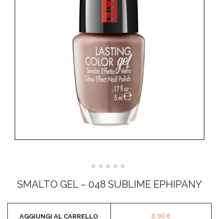
Valutato
0
SMALTO GEL – 048 SUBLIME EPHIPANY
su
5
8,90
€
AGGIUNGI AL CARRELLO