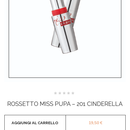
Valutato
0
ROSSETTO MISS PUPA – 201 CINDERELLA
su
5
19,50
€
AGGIUNGI AL CARRELLO