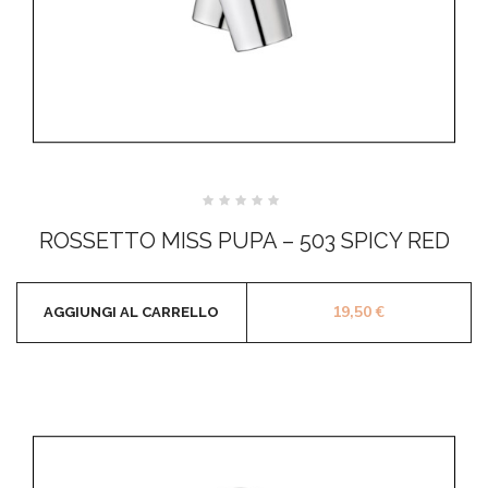
Valutato
0
ROSSETTO MISS PUPA – 503 SPICY RED
su
5
19,50
€
AGGIUNGI AL CARRELLO